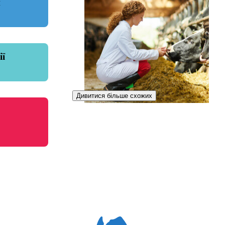
и
ії
Дивитися більше схожих
Зоотехнікиня