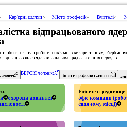
Кар'єрні шляхи
Місто професій
Вчителі
М
алістка відпрацьованого яде
а
тацію та планую роботи, пов’язані з використанням, зберігання
 відпрацьованого ядерного палива і радіоактивних відходів.
ВЕРСІЯ
чоловіча
осилання
Витягни професію навмання
Змі
зь
Робоче середовище
ки
охорони довкілля
офіс компанії (робо
исловості
сидячому місці)