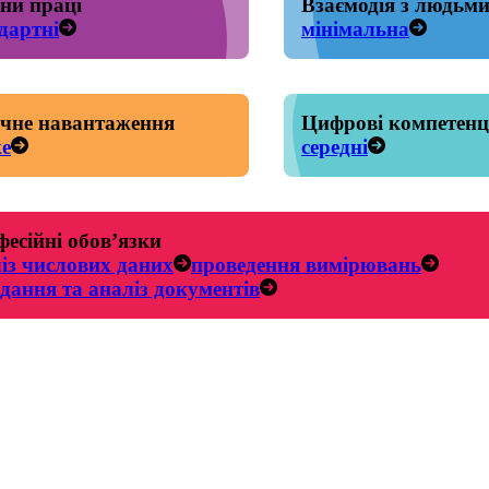
ни праці
Взаємодія з людьм
дартні
мінімальна
чне навантаження
Цифрові компетенц
е
середні
есійні обов’язки
із числових даних
проведення вимірювань
дання та аналіз документів