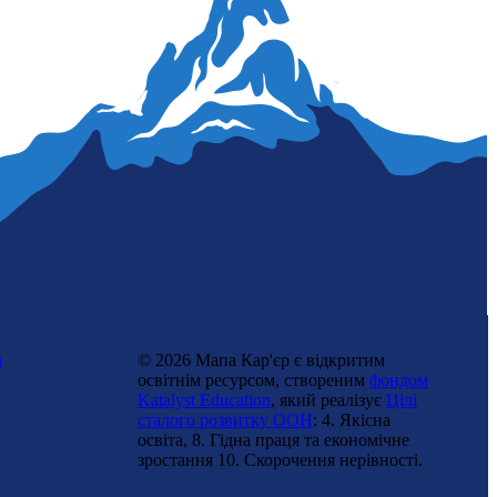
Лаборантка хімічного аналізу
n
© 2026 Мапа Кар'єр є відкритим
освітнім ресурсом, створеним
фондом
Katalyst Education
, який реалізує
Цілі
сталого розвитку ООН
: 4. Якісна
Демографка
освіта, 8. Гідна праця та економічне
зростання 10. Cкорочення нерівності.