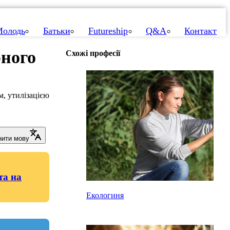
олодь
Батьки
Futureship
Q&A
Контакт
рного
Схожі професії
м, утилізацією
нити мову
та на
Екологиня