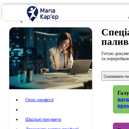
Спеці
палив
Готую докумен
та переробкою
Скопіювати п
Галу
нау
Опис професії
пром
Специфіка роботи
Шкільні предмети