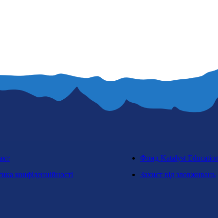
акт
Фонд Katalyst Educatio
тика конфіденційності
Захист від зловживань