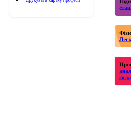
Друкувати картку професії
Годи
стан
Фізи
Легк
Проф
анал
скла