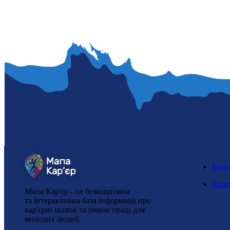
Конт
Полі
Мапа Кар'єр - це безкоштовна
та інтерактивна база інформації про
кар'єрні шляхи та ринок праці для
молодих людей.