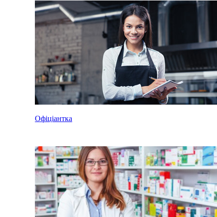
Офіціантка