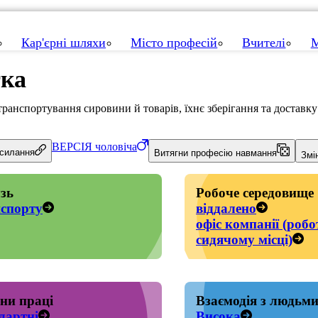
Кар'єрні шляхи
Місто професій
Вчителі
М
тка
ранспортування сировини й товарів, їхнє зберігання та доставку
ВЕРСІЯ
чоловіча
осилання
Витягни професію навмання
Змі
зь
Робоче середовище
спорту
віддалено
офіс компанії (робо
сидячому місці)
ни праці
Взаємодія з людьм
дартні
Висока