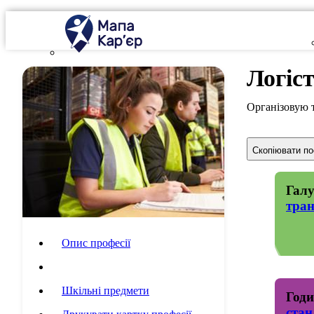
Логіс
Організовую т
Скопіювати п
Галу
тран
Опис професії
Специфіка роботи
Шкільні предмети
Годи
стан