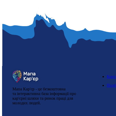
Конт
Полі
Мапа Кар'єр - це безкоштовна
та інтерактивна база інформації про
кар'єрні шляхи та ринок праці для
молодих людей.