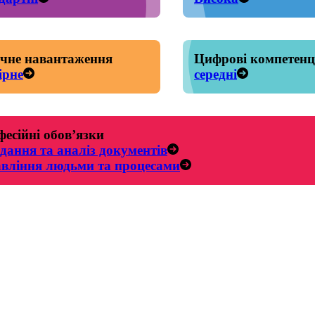
чне навантаження
Цифрові компетенц
ірне
середні
есійні обов’язки
дання та аналіз документів
вління людьми та процесами