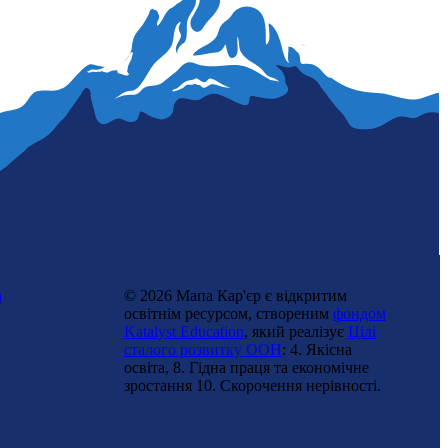
Експедиторка
n
© 2026 Мапа Кар'єр є відкритим
освітнім ресурсом, створеним
фондом
Katalyst Education
, який реалізує
Цілі
сталого розвитку ООН
: 4. Якісна
освіта, 8. Гідна праця та економічне
зростання 10. Cкорочення нерівності.
Менеджерка ресторану