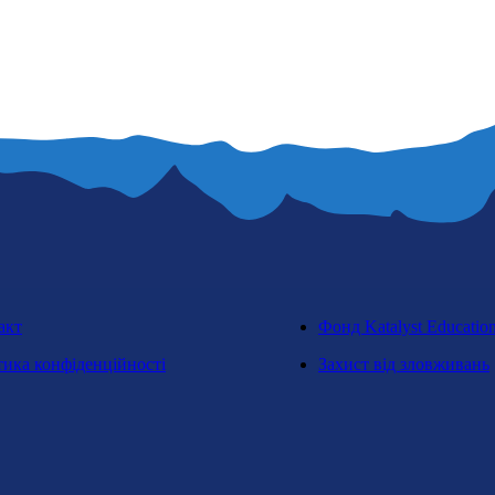
акт
Фонд Katalyst Educatio
тика конфіденційності
Захист від зловживань