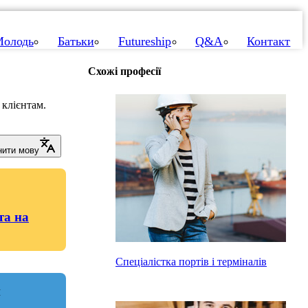
олодь
Батьки
Futureship
Q&A
Контакт
Схожі професії
 клієнтам.
нити мову
та на
Спеціалістка портів і терміналів
и