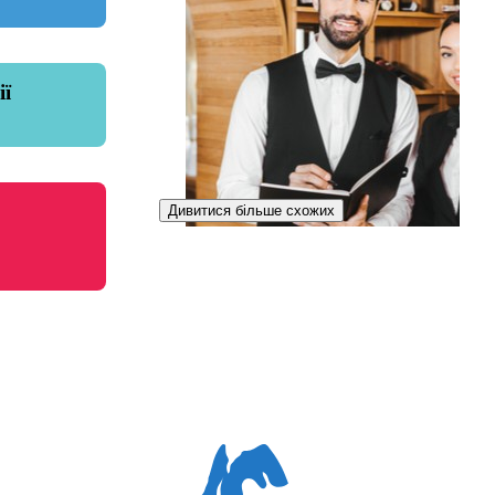
ії
Дивитися більше схожих
Інтендантка