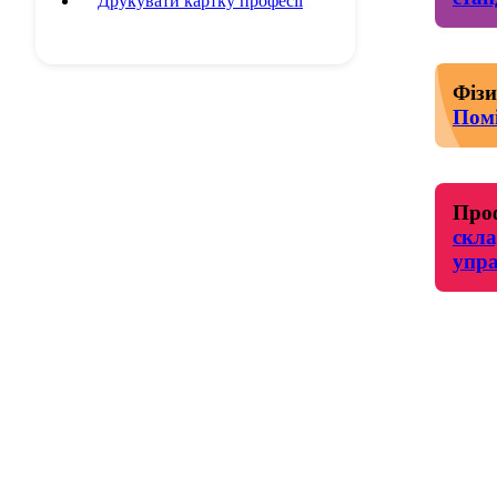
Друкувати картку професії
Фізи
Пом
Проф
скла
упра