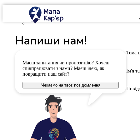
Mapa Karier v 4.0.0
Напиши нам!
Тема 
Маєш запитання чи пропозицію? Хочеш
співпрацювати з нами? Маєш ідею, як
Ім'я т
покращити наш сайт?
Чекаємо на твоє повідомлення
Повід
✓