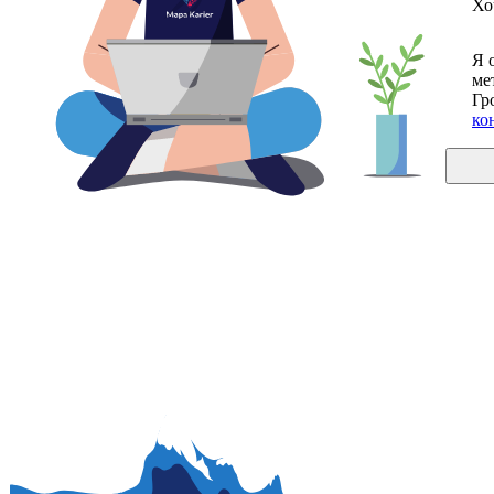
Хо
Я 
ме
Гр
ко