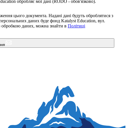
ducation обробляє мої дані (RODO - обов'язково).
ження цього документа. Надані дані будуть оброблятися з
ерсональних даних буде фонд Katalyst Education, вул.
 з обробкою даних, можна знайти в
Політиці
ння