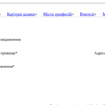
Кар'єрні шляхи
Місто професій
Вчителі
М
повідомлення
а прізвище*
Адрес
омлення*