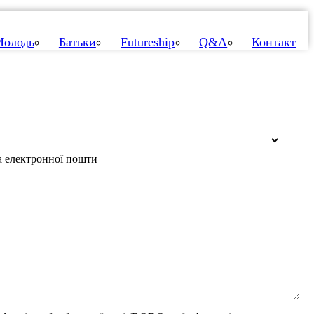
олодь
Батьки
Futureship
Q&A
Контакт
а електронної пошти