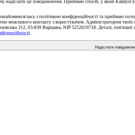
чу надіслати це повідомлення. Приймаю спосіб, у який Katalyst E
ознайомився/лась з політикою конфіденційності та приймаю поло
тою можливого контакту з користувачем. Адміністратором твоїх п
оховська 312, 03-839 Варшава, NIP 5252619718. Деталі, пов'язані
нфіденційності
.
Надіслати повідомле