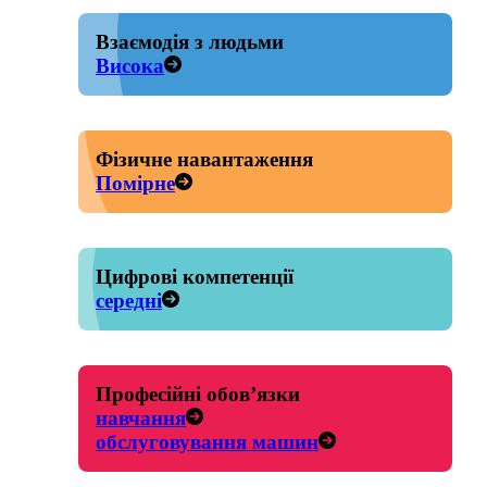
Взаємодія з людьми
Висока
Фізичне навантаження
Помірне
Цифрові компетенції
середні
Професійні обов’язки
навчання
обслуговування машин