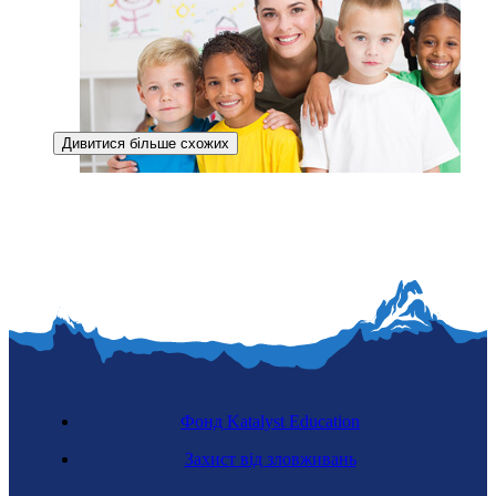
Дивитися більше схожих
Регульована професія
Відбудова України
Вихователька дитячого садка
Фонд Katalyst Education
Захист від зловживань