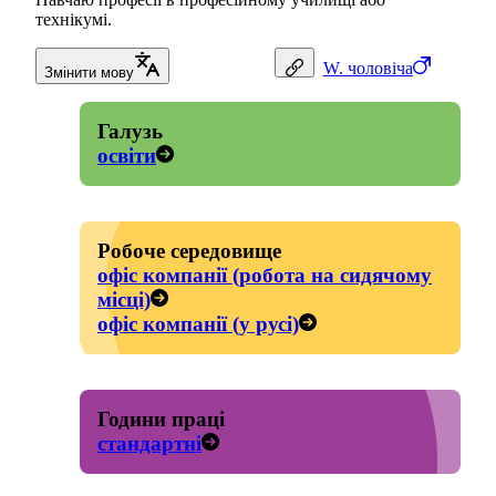
технікумі.
W.
чоловіча
Змінити мову
Галузь
освіти
Робоче середовище
офіс компанії (робота на сидячому
місці)
офіс компанії (у русі)
Години праці
стандартні