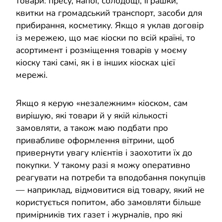
товари: пресу, напої, солодощі, іграшки,
квитки на громадський транспорт, засоби для
прибирання, косметику. Якщо я уклав договір
із мережею, що має кіоски по всій країні, то
асортимент і розміщення товарів у моєму
кіоску такі самі, як і в інших кіосках цієї
мережі.
Якщо я керую «незалежним» кіоском, сам
вирішую, які товари й у якій кількості
замовляти, а також маю подбати про
привабливе оформлення вітрини, щоб
привернути увагу клієнтів і заохотити їх до
покупки. У такому разі я можу оперативно
реагувати на потреби та вподобання покупців
— наприклад, відмовитися від товару, який не
користується попитом, або замовляти більше
примірників тих газет і журналів, про які