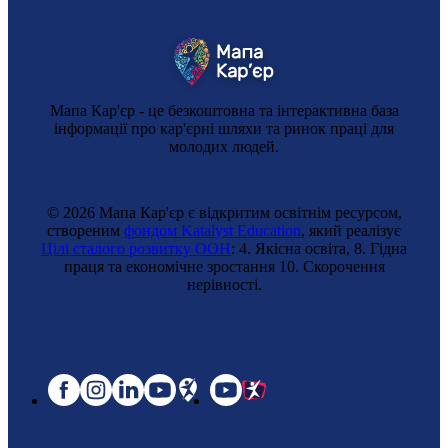
Мапа Кар'єр - це безкоштовна та інтерактивна база
інформації про кар'єрні шляхи та ринок праці для
молодих людей.
© 2026 Мапа Кар'єр є відкритим освітнім ресурсом,
створеним
фондом Katalyst Education
, який реалізує
Цілі сталого розвитку ООН
: 4. Якісна освіта, 8. Гідна
праця та економічне зростання 10. Cкорочення
нерівності.