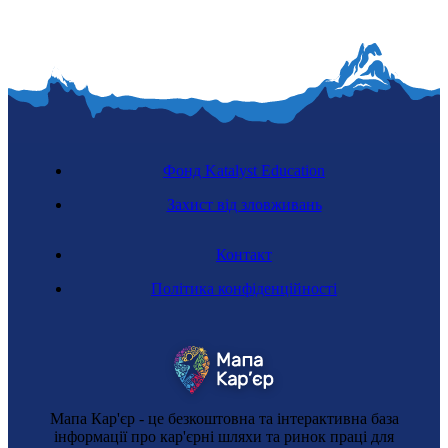
Фонд Katalyst Education
Захист від зловживань
Контакт
Політика конфіденційності
Мапа Кар'єр - це безкоштовна та інтерактивна база
інформації про кар'єрні шляхи та ринок праці для