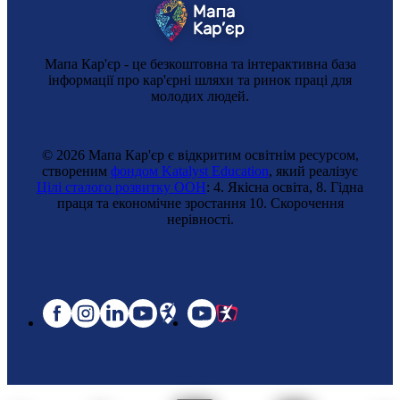
Мапа Кар'єр - це безкоштовна та інтерактивна база
інформації про кар'єрні шляхи та ринок праці для
молодих людей.
© 2026 Мапа Кар'єр є відкритим освітнім ресурсом,
створеним
фондом Katalyst Education
, який реалізує
Цілі сталого розвитку ООН
: 4. Якісна освіта, 8. Гідна
праця та економічне зростання 10. Cкорочення
нерівності.