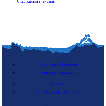
Спеціалістка з тендерів
Фонд Katalyst Education
Захист від зловживань
Контакт
Політика конфіденційності