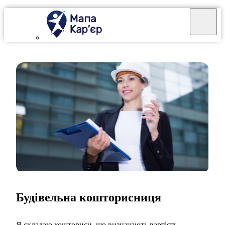
Будівельна кошторисниця
Я складаю кошториси, що визначають вартість