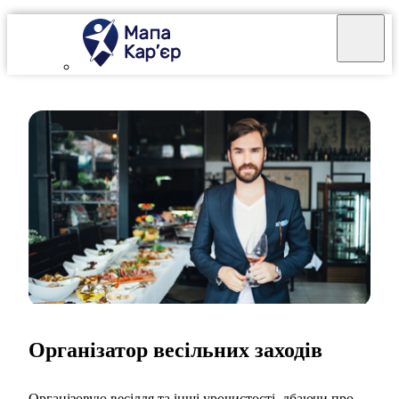
Організатор весільних заходів
Організовую весілля та інші урочистості, дбаючи про