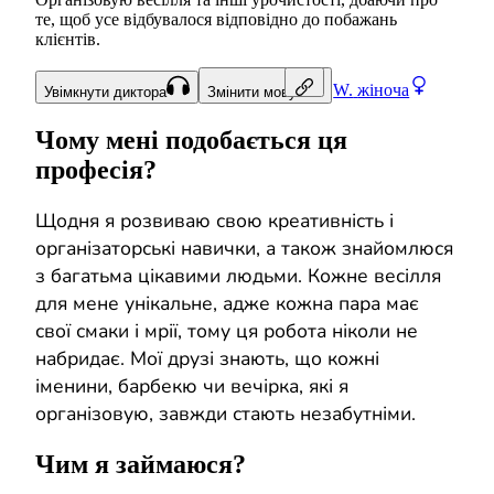
те, щоб усе відбувалося відповідно до побажань
клієнтів.
W.
жіноча
Увімкнути диктора
Змінити мову
Чому мені подобається ця
професія?
Щодня я розвиваю свою креативність і
організаторські навички, а також знайомлюся
з багатьма цікавими людьми. Кожне весілля
для мене унікальне, адже кожна пара має
свої смаки і мрії, тому ця робота ніколи не
набридає. Мої друзі знають, що кожні
іменини, барбекю чи вечірка, які я
організовую, завжди стають незабутніми.
Чим я займаюся?