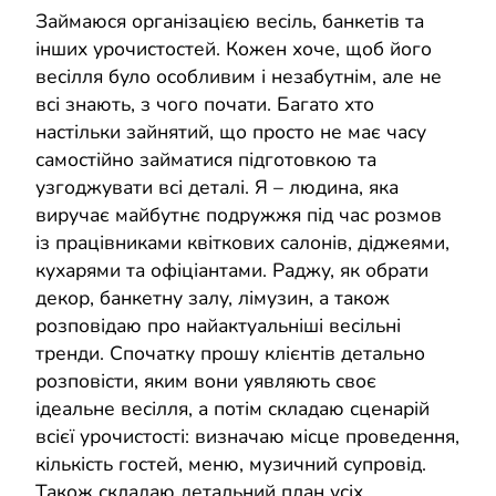
Займаюся організацією весіль, банкетів та
інших урочистостей. Кожен хоче, щоб його
весілля було особливим і незабутнім, але не
всі знають, з чого почати. Багато хто
настільки зайнятий, що просто не має часу
самостійно займатися підготовкою та
узгоджувати всі деталі. Я – людина, яка
виручає майбутнє подружжя під час розмов
із працівниками квіткових салонів, діджеями,
кухарями та офіціантами. Раджу, як обрати
декор, банкетну залу, лімузин, а також
розповідаю про найактуальніші весільні
тренди. Спочатку прошу клієнтів детально
розповісти, яким вони уявляють своє
ідеальне весілля, а потім складаю сценарій
всієї урочистості: визначаю місце проведення,
кількість гостей, меню, музичний супровід.
Також складаю детальний план усіх