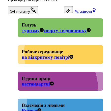
W.
жіноча
Змінити мову
Галузь
туризму
спорту і відпочинку
Робоче середовище
на відкритому повітрі
Години праці
нестандартні
Взаємодія з людьми
Висока