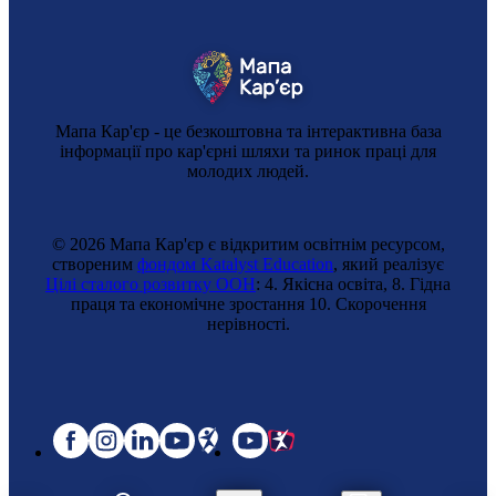
Мапа Кар'єр - це безкоштовна та інтерактивна база
інформації про кар'єрні шляхи та ринок праці для
молодих людей.
© 2026 Мапа Кар'єр є відкритим освітнім ресурсом,
створеним
фондом Katalyst Education
, який реалізує
Цілі сталого розвитку ООН
: 4. Якісна освіта, 8. Гідна
Інструктор з лижного спорту
праця та економічне зростання 10. Cкорочення
нерівності.