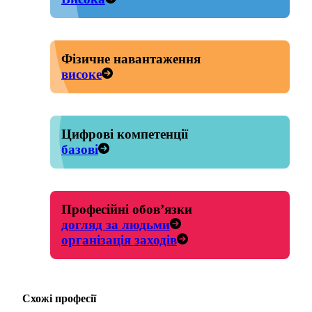
Фізичне навантаження
високе
Цифрові компетенції
базові
Професійні обов’язки
догляд за людьми
організація заходів
Схожі професії