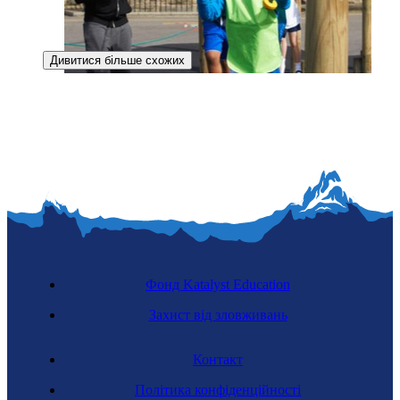
Дивитися більше схожих
Аніматор дозвілля
Фонд Katalyst Education
Захист від зловживань
Контакт
Господар агротуристичного господарства
Політика конфіденційності