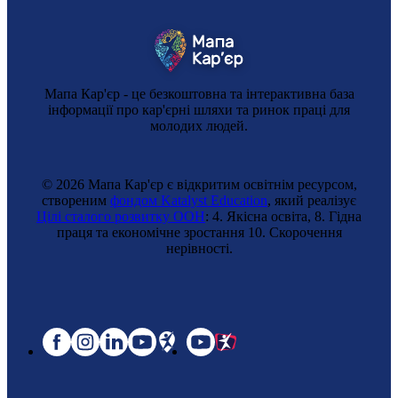
Мапа Кар'єр - це безкоштовна та інтерактивна база
інформації про кар'єрні шляхи та ринок праці для
молодих людей.
© 2026 Мапа Кар'єр є відкритим освітнім ресурсом,
створеним
фондом Katalyst Education
, який реалізує
Цілі сталого розвитку ООН
: 4. Якісна освіта, 8. Гідна
праця та економічне зростання 10. Cкорочення
нерівності.