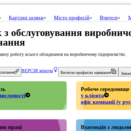
Кар'єрні шляхи
Місто професій
Вчителі
М
к з обслуговування виробнич
нання
авну роботу всього обладнання на виробничому підприємстві.
ВЕРСІЯ
жіноча
осилання
Витягни професію навмання
Зміни
зь
Робоче середовище
исловості
у клієнта
офіс компанії (у рус
ни праці
Взаємодія з людьм