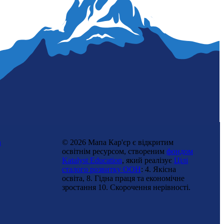
Реакторний хімік
n
© 2026 Мапа Кар'єр є відкритим
освітнім ресурсом, створеним
фондом
Katalyst Education
, який реалізує
Цілі
сталого розвитку ООН
: 4. Якісна
освіта, 8. Гідна праця та економічне
зростання 10. Cкорочення нерівності.
Оператор виробничих процесів