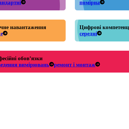
андартні
помірна
чне навантаження
Цифрові компетенц
е
середні
есійні обов’язки
ведення вимірювань
ремонт і монтаж