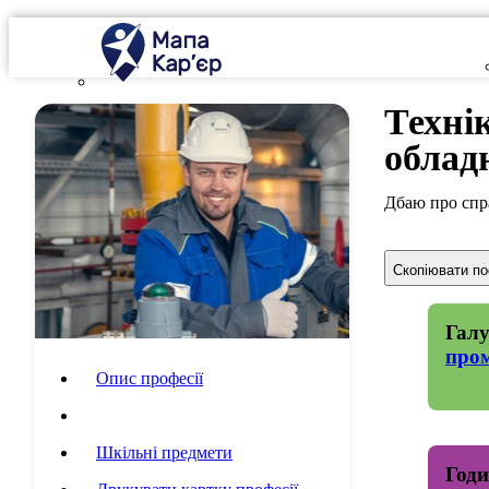
Техні
облад
Дбаю про спр
Скопіювати п
Галу
пром
Опис професії
Специфіка роботи
Шкільні предмети
Годи