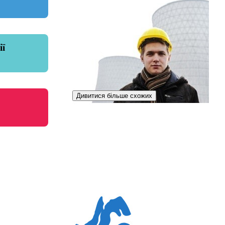
ії
Дивитися більше схожих
Фізик-реакторник