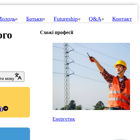
олодь
Батьки
Futureship
Q&A
Контакт
ого
Схожі професії
ти мову
і)
Енергетик
и