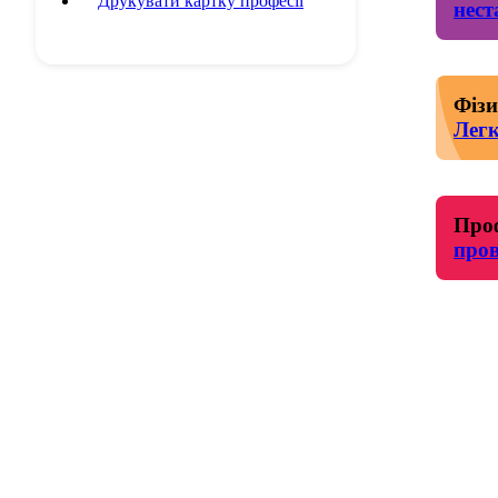
Друкувати картку професії
нест
Фізи
Легк
Проф
про