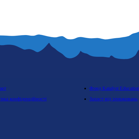
акт
Фонд Katalyst Educatio
тика конфіденційності
Захист від зловживань