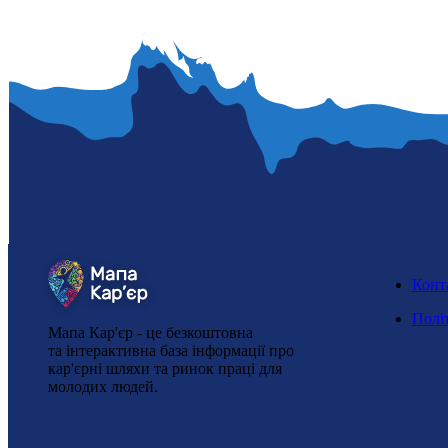
Конт
Полі
Мапа Кар'єр - це безкоштовна
та інтерактивна база інформації про
кар'єрні шляхи та ринок праці для
молодих людей.