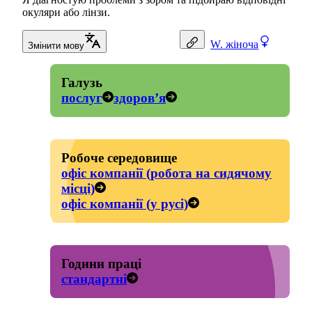
окуляри або лінзи.
W.
жіноча
Змінити мову
Галузь
послуг
здоров’я
Робоче середовище
офіс компанії (робота на сидячому
місці)
офіс компанії (у русі)
Години праці
стандартні