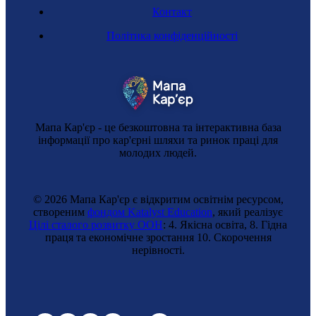
Контакт
Консультант фармацевтичних компаній
Політика конфіденційності
Мапа Кар'єр - це безкоштовна та інтерактивна база
інформації про кар'єрні шляхи та ринок праці для
молодих людей.
© 2026 Мапа Кар'єр є відкритим освітнім ресурсом,
створеним
фондом Katalyst Education
, який реалізує
Регульована професія
Цілі сталого розвитку ООН
: 4. Якісна освіта, 8. Гідна
праця та економічне зростання 10. Cкорочення
Фахівець фармації
нерівності.