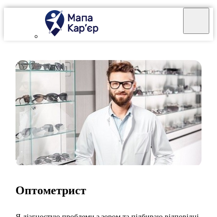
Оптометрист
Я діагностую проблеми з зором та підбираю відповідні