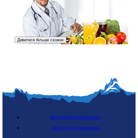
Дивитися більше схожих
Дієтолог
Фонд Katalyst Education
Захист від зловживань