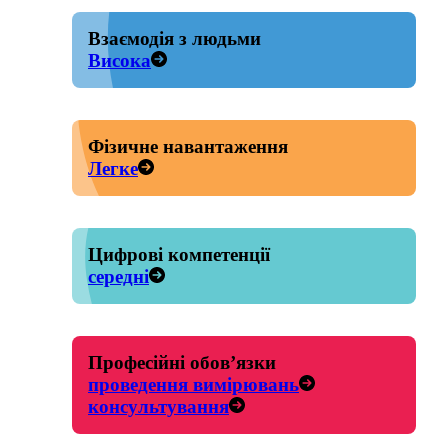
Взаємодія з людьми
Висока
Фізичне навантаження
Легке
Цифрові компетенції
середні
Професійні обов’язки
проведення вимірювань
консультування