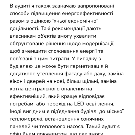
В аудиті я також зазначаю запропоновані
способи підвищення енергоефективності
разом з оцінкою їхньої економічної
доцільності. Такі рекомендації дають
власникам об’єктів змогу ухвалити
обґрунтоване рішення щодо модернізації,
щоб зменшити споживання енергії та
пов’язані з цим витрати. У випадку з
будівлею це може бути герметизація й
додаткове утеплення фасаду або даху, заміна
вікон і дверей на нові, більш щільні, заміна
котла центрального опалення на
ефективніший, який краще відповідає
потребам, або перехід на LED-освітлення.
Іноді вигідним є під’єднання будівлі до міської
тепломережі, встановлення сонячних
панелей чи теплового насоса. Такий аудит є
офіційним документом, що дає змогу