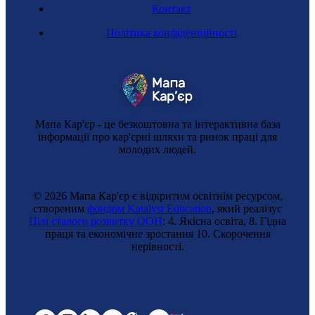
Контакт
Політика конфіденційності
Мапа Кар'єр - це безкоштовна та інтерактивна база
інформації про кар'єрні шляхи та ринок праці для
молодих людей.
© 2026 Мапа Кар'єр є відкритим освітнім ресурсом,
створеним
фондом Katalyst Education
, який реалізує
Цілі сталого розвитку ООН
: 4. Якісна освіта, 8. Гідна
праця та економічне зростання 10. Cкорочення
нерівності.