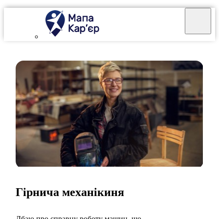
Гірнича механікиня
Дбаю про справну роботу машин, що