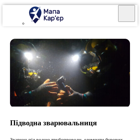
Підводна зварювальниця
Зварюю під водою трубопроводи, елементи бурових