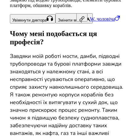
платформ, обшивку кораблів.
W.
чоловіча
Увімкнути диктора
Змінити мову
Чому мені подобається ця
професія?
Завдяки моїй роботі мости, дамби, підводні
трубопроводи та бурові платформи завжди
знаходяться у належному стані, а всі
несправності усуваються оперативно, що
сприяє захисту навколишнього середовища.
Я також ремонтую корпуси кораблів без
необхідності їх витягувати у сухий док, що
значно прискорює процес ремонту. Таким
чином я підвищую безпеку судноплавства,
забезпечуючи надійну доставку таких
вантажів, як нафта, газ та інші важливі