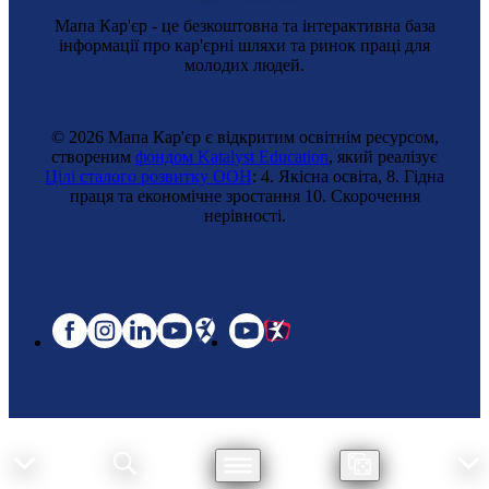
Мапа Кар'єр - це безкоштовна та інтерактивна база
інформації про кар'єрні шляхи та ринок праці для
молодих людей.
© 2026 Мапа Кар'єр є відкритим освітнім ресурсом,
створеним
фондом Katalyst Education
, який реалізує
Цілі сталого розвитку ООН
: 4. Якісна освіта, 8. Гідна
праця та економічне зростання 10. Cкорочення
нерівності.