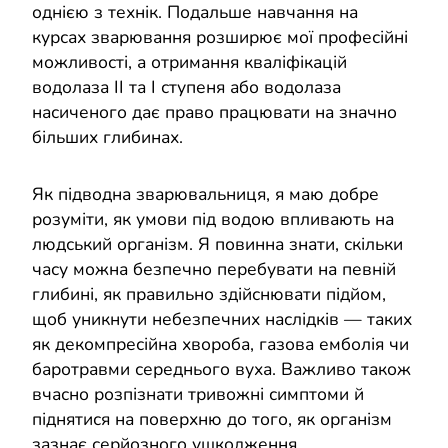
однією з технік. Подальше навчання на
курсах зварювання розширює мої професійні
можливості, а отримання кваліфікацій
водолаза II та I ступеня або водолаза
насиченого дає право працювати на значно
більших глибинах.
Як підводна зварювальниця, я маю добре
розуміти, як умови під водою впливають на
людський організм. Я повинна знати, скільки
часу можна безпечно перебувати на певній
глибині, як правильно здійснювати підйом,
щоб уникнути небезпечних наслідків — таких
як декомпресійна хвороба, газова емболія чи
баротравми середнього вуха. Важливо також
вчасно розпізнати тривожні симптоми й
піднятися на поверхню до того, як організм
зазнає серйозного ушкодження.