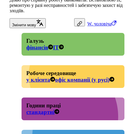
ремонтую у разі несправностей і забезпечую захист від
злодіїв.
W.
чоловіча
Змінити мову
Галузь
фінансів
IT
Робоче середовище
у клієнта
офіс компанії (у русі)
Години праці
стандартні