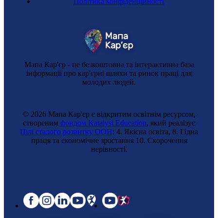
Політика конфіденційності
Мапа Кар'єр - це безкоштовна та інтерактивна база
інформації про кар'єрні шляхи та ринок праці для
молодих людей.
© 2026 Мапа Кар'єр є відкритим освітнім ресурсом,
створеним
фондом Katalyst Education
, який реалізує
Професія майбутнього
Цілі сталого розвитку ООН
: 4. Якісна освіта, 8. Гідна
праця та економічне зростання 10. Cкорочення
Майстриня з ремонту дронів
нерівності.