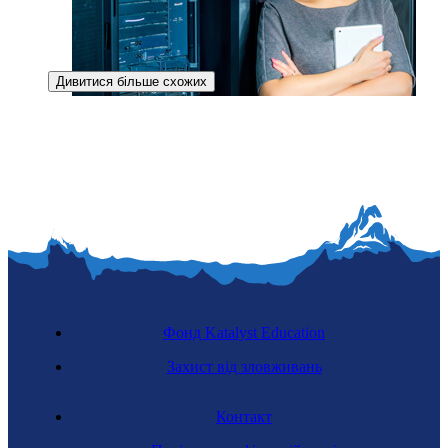
Дивитися більше схожих
Спеціалістка з телекомунікацій
Фонд Katalyst Education
Захист від зловживань
Контакт
Інформатикиня