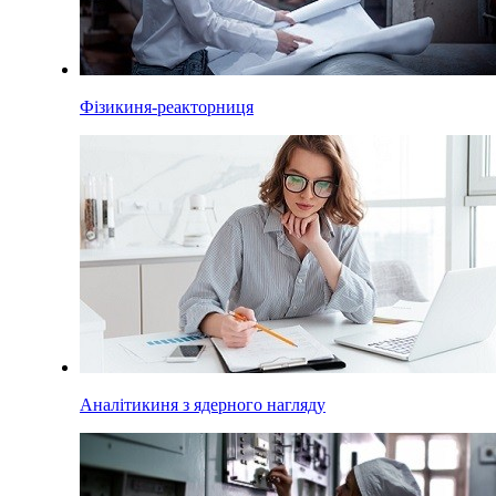
Фізикиня-реакторниця
Аналітикиня з ядерного нагляду