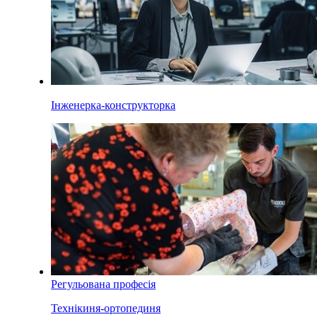
Інженерка-конструкторка
Регульована професія
Технікиня-ортопединя