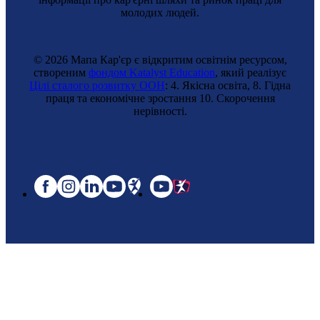
молодих людей.
© 2026 Мапа Кар'єр є відкритим освітнім ресурсом,
створеним
фондом Katalyst Education
, який реалізує
Цілі сталого розвитку ООН
: 4. Якісна освіта, 8. Гідна
праця та економічне зростання 10. Cкорочення
нерівності.