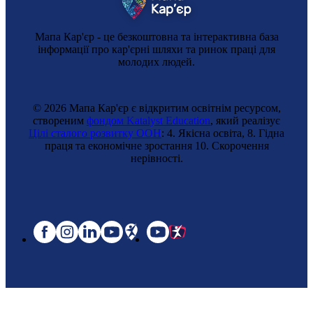
Мапа Кар'єр - це безкоштовна та інтерактивна база
інформації про кар'єрні шляхи та ринок праці для
молодих людей.
© 2026 Мапа Кар'єр є відкритим освітнім ресурсом,
створеним
фондом Katalyst Education
, який реалізує
Цілі сталого розвитку ООН
: 4. Якісна освіта, 8. Гідна
праця та економічне зростання 10. Cкорочення
нерівності.