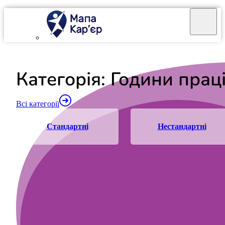
Mapa Karier v 4.0.0
Категорія: Години прац
Всі категорії
стандартні
нестандартні