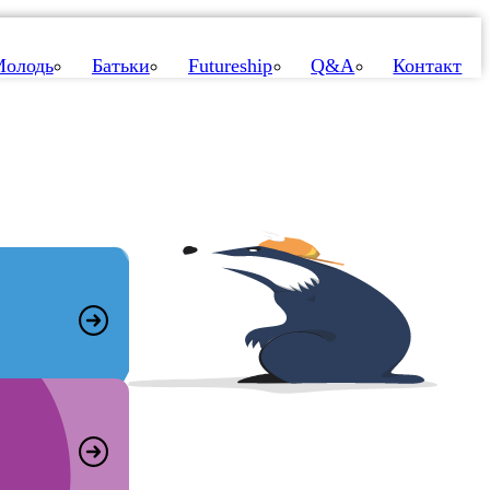
олодь
Батьки
Futureship
Q&A
Контакт