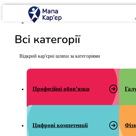
Mapa Karier v 4.0.0
Всі категорії
Відкрий кар'єрні шляхи за категоріями
Професійні обов’язки
Гал
Цифрові компетенції
Фіз