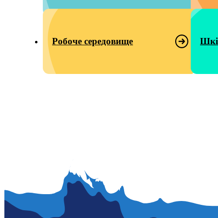
Робоче середовище
Шкі