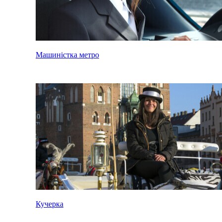
Машиністка метро
Кучерка