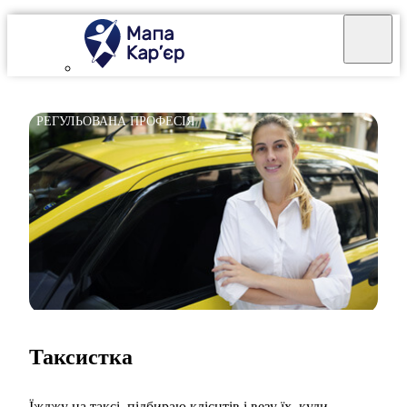
РЕГУЛЬОВАНА ПРОФЕСІЯ
Таксистка
Їжджу на таксі, підбираю клієнтів і везу їх, куди