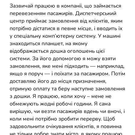
Зазвичай працюю в компанії, що займається
перевезенням пасажирів. Диспетчерський
центр приймає замовлення від клієнтів, яким
потрібно дістатися в певне місце, і вводить їх
у спеціальну комп’ютерну систему. У машині
знаходиться планшет, на якому
відображається дошка оголошень цієї
системи. За його допомогою я можу взяти
замовлення, яке мені підходить — наприклад,
якщо я поруч — і поїхати за пасажиром. Потім
доставляю його до місця призначення,
отримую оплату та беру наступне замовлення
з дошки. Я працюю, коли хочу – мене не
обмежують жодні робочі години. Я сама
вирішую, чи везти пасажирів вдень чи вночі, і
коли мені потрібно зробити перерву. Щоб
задовольнити очікування клієнтів, я повинна
не тільки добре знати місто, в якому працюю,