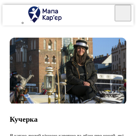
Кучерка
Я катаю людей кінною каретою та дбаю про коней, які