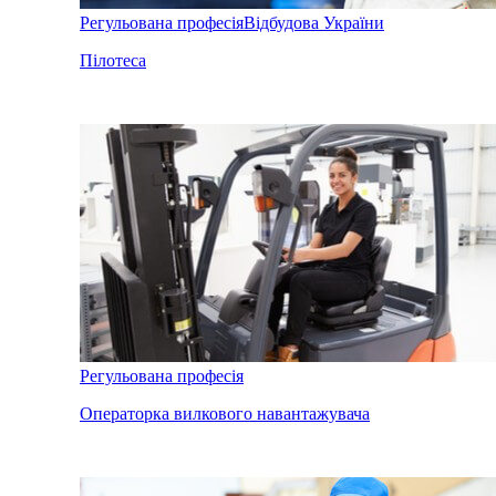
Регульована професія
Відбудова України
Пілотеса
Регульована професія
Операторка вилкового навантажувача