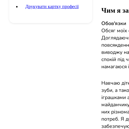
Друкувати картку професії
Чим я з
Обов'язки
Обсяг моїх 
Доглядаючи
повсякденно
виводжу на
спокій під 
намагаюся 
Навчаю діте
зуби, а та
іграшками 
майданчику
них різнома
потреб. Я 
забезпечую