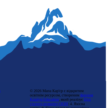
n
© 2026 Мапа Кар'єр є відкритим
освітнім ресурсом, створеним
фондом
Katalyst Education
, який реалізує
Цілі
сталого розвитку ООН
: 4. Якісна