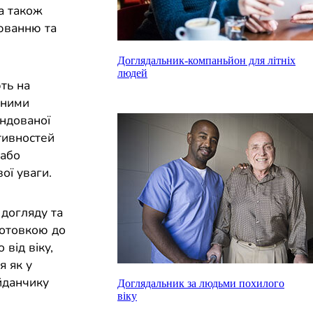
а також
юванню та
Доглядальник-компаньйон для літніх
людей
ть на
 ними
ендованої
ктивностей
 або
ої уваги.
 догляду та
готовкою до
 від віку,
я як у
айданчику
Доглядальник за людьми похилого
віку