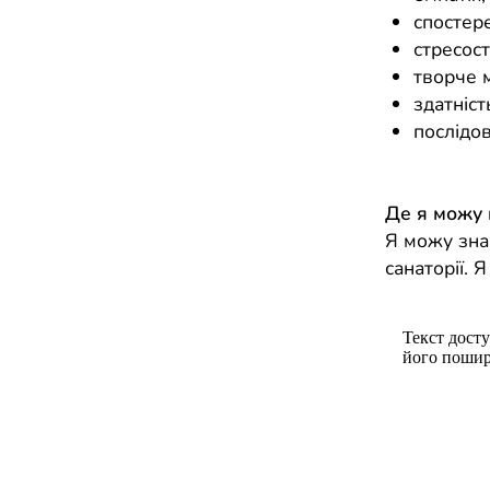
спостер
стресост
творче 
здатніст
послідов
Де я можу
Я можу знай
санаторії. 
Текст досту
його пошир