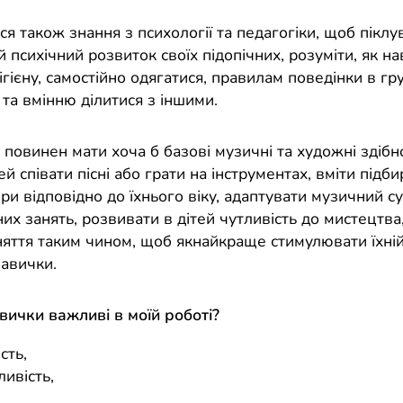
я також знання з психології та педагогіки, щоб піклу
 психічний розвиток своїх підопічних, розуміти, як на
ігієну, самостійно одягатися, правилам поведінки в гру
 та вмінню ділитися з іншими.
я повинен мати хоча б базові музичні та художні здібн
ей співати пісні або грати на інструментах, вміти підб
ри відповідно до їхнього віку, адаптувати музичний с
х занять, розвивати в дітей чутливість до мистецтва
няття таким чином, щоб якнайкраще стимулювати їхній
навички.
авички важливі в моїй роботі?
сть,
ивість,