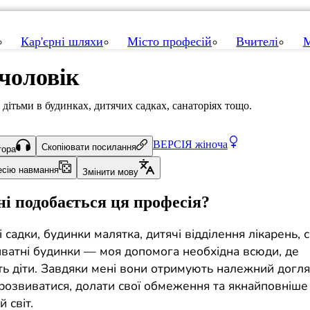
Кар'єрні шляхи
Місто професій
Вчителі
М
чоловік
 дітьми в будинках, дитячих садках, санаторіях тощо.
ВЕРСІЯ
жіноча
Скопіювати посилання
тора
есію навмання
Змінити мову
і подобається ця професія?
і садки, будинки малятка, дитячі відділення лікарень, с
риватні будинки — моя допомога необхідна всюди, де
ь діти. Завдяки мені вони отримують належний догля
розвиватися, долати свої обмеження та якнайповніше
 світ.