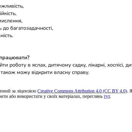
ежливість,
ійкість,
мислення,
ь до багатозадачності,
ність.
 працювати?
ти роботу в яслах, дитячому садку, лікарні, хоспісі, д
Я також можу відкрити власну справу.
пний за ліцензією
Creative Commons Attribution 4.0 (CC BY 4.0)
. 
ити або використати у своїх матеріалах, переглянь
тут
.