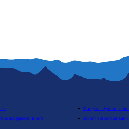
акт
Фонд Katalyst Educatio
тика конфіденційності
Захист від зловживань