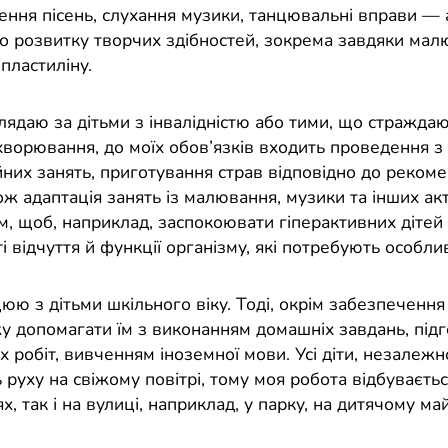
ення пісень, слухання музики, танцювальні вправи — 
о розвитку творчих здібностей, зокрема завдяки мал
пластиліну.
лядаю за дітьми з інвалідністю або тими, що страждаю
ахворювання, до моїх обов’язків входить проведення з
йних занять, приготування страв відповідно до реком
кож адаптація занять із малювання, музики та інших а
м, щоб, наприклад, заспокоювати гіперактивних дітей
і відчуття й функції організму, які потребують особлив
цюю з дітьми шкільного віку. Тоді, окрім забезпечення
жу допомагати їм з виконанням домашніх завдань, під
 робіт, вивченням іноземної мови. Усі діти, незалежно
руху на свіжому повітрі, тому моя робота відбуваєтьс
, так і на вулиці, наприклад, у парку, на дитячому м