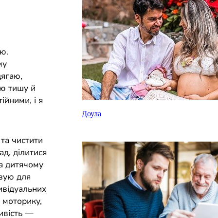
аю.
му
дягаю,
ую тишу й
ійними, і я
Доула
 та чистити
д, ділитися
а дитячому
овую для
дивідуальних
 моторику,
ивість —