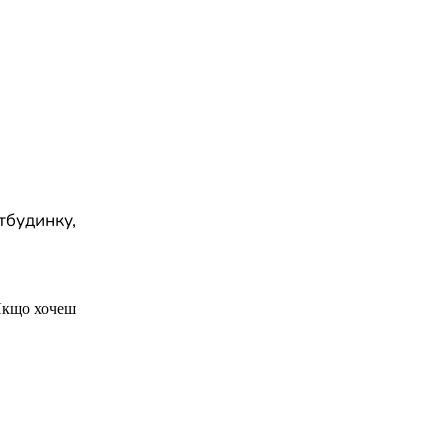
итбудинку,
Якщо хочеш