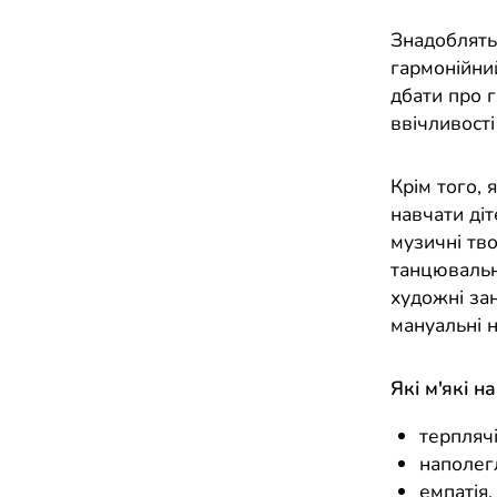
Знадоблятьс
гармонійний
дбати про г
ввічливості
Крім того, 
навчати діт
музичні тво
танцювальни
художні за
мануальні 
Які м'які н
терплячі
наполегл
емпатія,