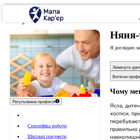
Няня-
Я доглядаю за
Увімкнути дик
Витягни проф
Чому мен
Регульована професія
Ясла, дитяч
хоспіси, п
Опис професії
перебувают
Специфіка роботи
правильно 
навколишній
Шкільні предмети