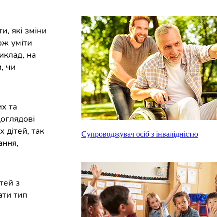
и, які зміни
ож уміти
иклад, на
, чи
их та
доглядові
 дітей, так
Супроводжувач осіб з інвалідністю
ання,
тей з
ати тип