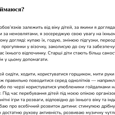
аймаюся?
обов’язків залежить від віку дітей, за якими я догляд
 за немовлятами, я зосереджую свою увагу на їхньо
му догляді: купаю їх, годую, змінюю підгузки, перео
 прогулянки у візочку, заколисую до сну та забезпеч
час їхнього відпочинку. Старші діти стають більш самост
їм у цьому допомагати.
й сидіти, ходити, користуватися горщиком, мити руки
кож правильно поводитися серед однолітків — наприкла
або по черзі користуватися улюбленими гойдалками н
. Під час перебування дітей під моєю опікою організ
нітні ігри та розваги, відповідно до їхнього віку та ін
дбаю про всебічний розвиток дитини: стимулюю дрібну
 достатню рухову активність, розвиваю музичну чутл