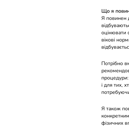
Що я повин
Я повинен д
відбуваютьс
оцінювати ф
вікові норм
відбуваєть
Потрібно вм
рекомендова
процедури: 
і для тих, 
потребуючи
Я також пов
конкретними
фізичних в