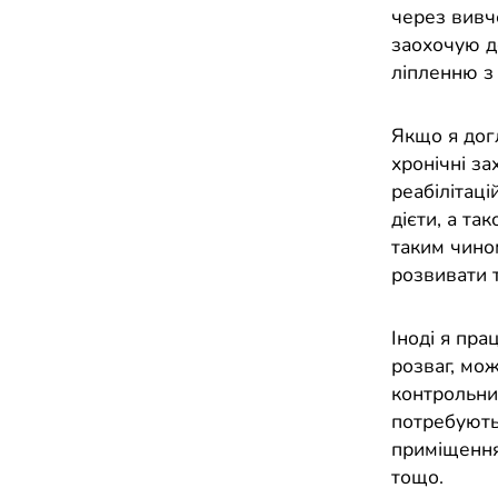
через вивч
заохочую д
ліпленню з 
Якщо я дог
хронічні з
реабілітаці
дієти, а та
таким чино
розвивати т
Іноді я пра
розваг, мо
контрольних
потребують 
приміщеннях
тощо.