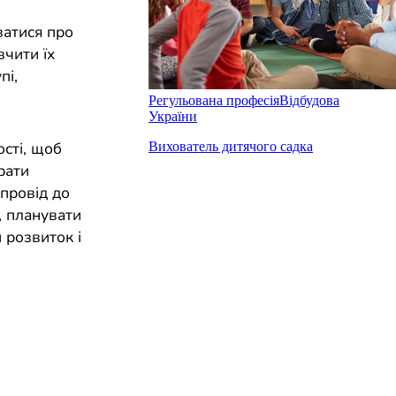
ватися про
вчити їх
пі,
Регульована професія
Відбудова
України
ості, щоб
Вихователь дитячого садка
ирати
упровід до
, планувати
 розвиток і