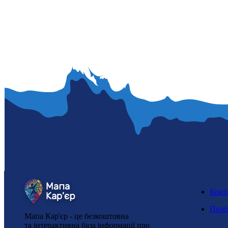
Конт
Полі
Мапа Кар'єр - це безкоштовна
та інтерактивна база інформації про