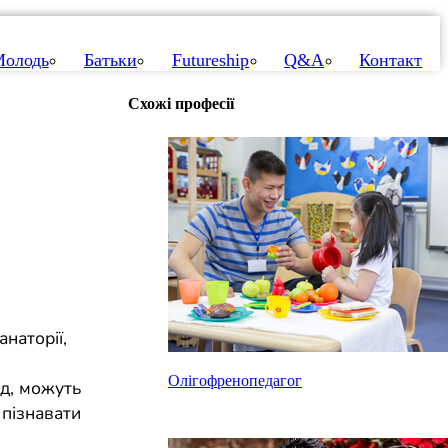
олодь
Батьки
Futureship
Q&A
Контакт
Схожі професії
анаторії,
Олігофренопедагог
д, можуть
 пізнавати