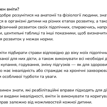
ен вміти?
обре розумітися на анатомії та фізіології людини, знат
я в організмі дитини на різних етапах розвитку, а так
ізичний розвиток своїх підопічних, спираючись, напр
и, центильні таблиці та інші показники, щоб визначити
ся розвиток у межах норми.
іти підбирати страви відповідно до віку моїх підопічн
ної для них дієти, а також виконувати всі необхідні 
купання, годування, зміну підгузків — як для здорових
хто має інвалідність або страждає на хронічні захворюв
 особливої турботи та уваги.
инен знати, які реабілітаційні вправи підходять для ді
 видами інвалідності, вміти їх виконувати та коригув
прав залежно від можливостей кожної дитини.