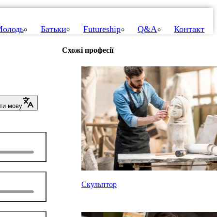
олодь
Батьки
Futureship
Q&A
Контакт
Схожі професії
ти мову
Скульптор