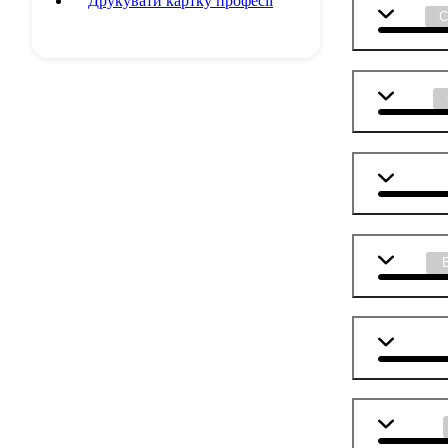
Друкувати картку професії
Хімія
Фізика
Матема
Мова
Англійс
Біологія