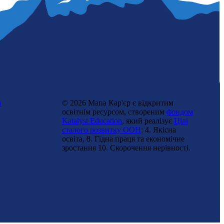
n
© 2026 Мапа Кар'єр є відкритим
освітнім ресурсом, створеним
фондом
Katalyst Education
, який реалізує
Цілі
сталого розвитку ООН
: 4. Якісна
освіта, 8. Гідна праця та економічне
зростання 10. Cкорочення нерівності.