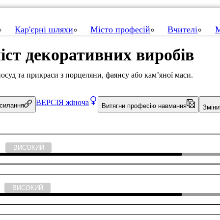
Кар'єрні шляхи
Місто професій
Вчителі
М
іст декоративних виробів
суд та прикраси з порцеляни, фаянсу або кам’яної маси.
ВЕРСІЯ
жіноча
осилання
Витягни професію навмання
Зміни
во
ВИСОКИЙ
ії
ВИСОКИЙ