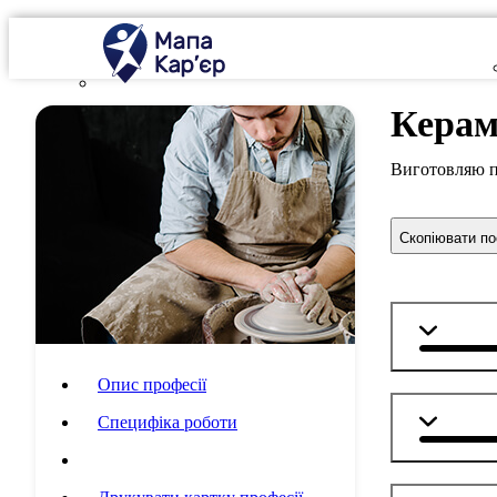
Керам
Виготовляю по
Скопіювати п
Мистецт
Опис професії
Технолог
Специфіка роботи
Шкільні предмети