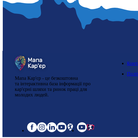
Конт
Полі
Мапа Кар'єр - це безкоштовна
та інтерактивна база інформації про
кар'єрні шляхи та ринок праці для
молодих людей.