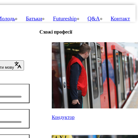
олодь
Батьки
Futureship
Q&A
Контакт
Схожі професії
ти мову
Кондуктор