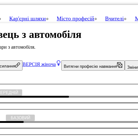
Кар'єрні шляхи
Місто професій
Вчителі
М
вець з автомобіля
ри з автомобіля.
ВЕРСІЯ
жіноча
осилання
Витягни професію навмання
Зміни
СЕРЕДНІЙ
тика
БАЗОВИЙ