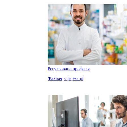
Регульована професія
Фахівець фармації