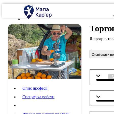
Торго
Я продаю това
Скопіювати п
Мова
Опис професії
Матема
Специфіка роботи
Шкільні предмети