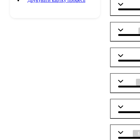
Друкувати картку професії
Англійс
Біологія
Географ
Історія
Суспіль
Хімія