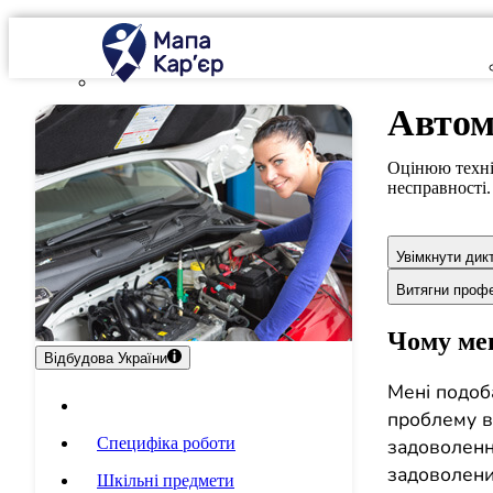
Автом
Оцінюю техніч
несправності.
Увімкнути дик
Витягни проф
Чому мен
Відбудова України
Мені подоба
Опис професії
проблему в 
задоволення
Специфіка роботи
задоволени
Шкільні предмети