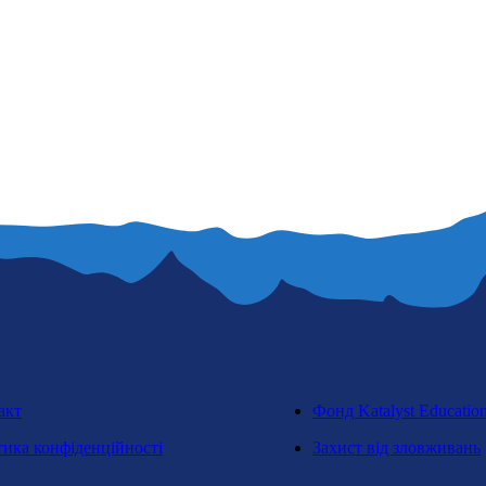
акт
Фонд Katalyst Educatio
тика конфіденційності
Захист від зловживань