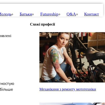
олодь
Батьки
Futureship
Q&A
Контакт
Схожі професії
иявлені
агностую
йбільше
Механікиня з ремонту мототехніки