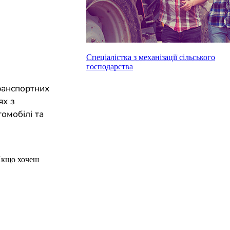
Спеціалістка з механізації сільського
господарства
ранспортних
ях з
омобілі та
Якщо хочеш