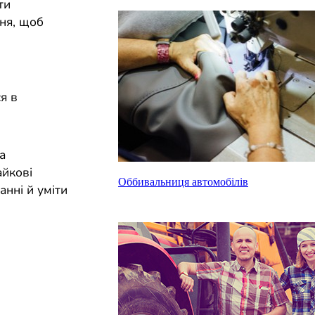
ти
ння, щоб
я в
а
айкові
Оббивальниця автомобілів
анні й уміти