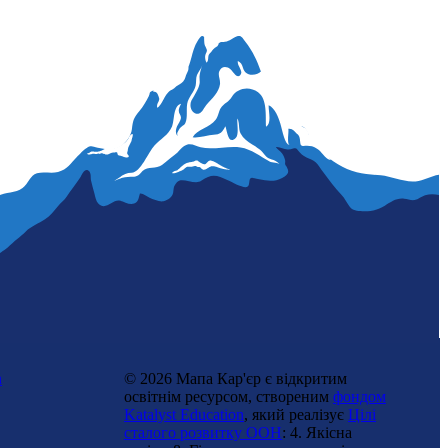
n
© 2026 Мапа Кар'єр є відкритим
освітнім ресурсом, створеним
фондом
Katalyst Education
, який реалізує
Цілі
сталого розвитку ООН
: 4. Якісна