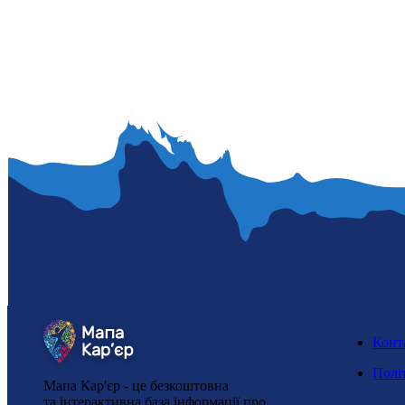
Конт
Полі
Мапа Кар'єр - це безкоштовна
та інтерактивна база інформації про