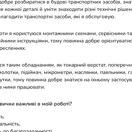
добре розбиратися в будові транспортних засобів, зна
 кожної деталі й уміти знаходити різні технічні ріше
олагодити транспортні засоби, які я обслуговую.
боти я користуюся монтажними схемами, сервісними та
ійними інструкціями, тому повинна добре орієнтуватис
кресленнях.
ся таким обладнанням, як токарний верстат, поперечн
молотки, підіймач, мікрометри, маслянки, паяльники, г
утки, тому повинна добре знатися на їхньому застосув
з ними працювати.
авички важливі в моїй роботі?
ь,
альність,
ь до багатозадачності,