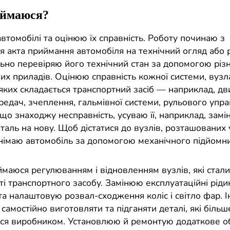
аймаюся?
втомобілі та оцінюю їх справність. Роботу починаю з
 акта приймання автомобіля на технічний огляд або р
льно перевіряю його технічний стан за допомогою різ
их приладів. Оцінюю справність кожної системи, вузл
 яких складається транспортний засіб — наприклад, дв
едач, зчеплення, гальмівної системи, рульового упра
кщо знаходжу несправність, усуваю її, наприклад, зам
аль на нову. Щоб дістатися до вузлів, розташованих 
іднімаю автомобіль за допомогою механічного підйомни
ймаюся регулюванням і відновленням вузлів, які стал
і транспортного засобу. Замінюю експлуатаційні ріди
а налаштовую розвал-сходження коліс і світло фар. І
самостійно виготовляти та підганяти деталі, які більш
ся виробником. Установлюю й ремонтую додаткове о