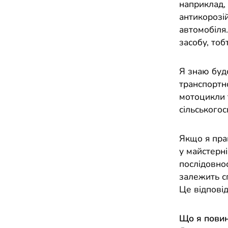
наприклад,
антикорозій
автомобіля
засобу, тоб
Я знаю буд
транспортн
мотоцикли т
сільського
Якщо я пра
у майстерні
послідовно
залежить с
Це відповід
Що я повин