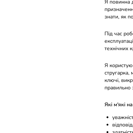
Я повинна 
призначення
знати, як п
Під час ро
експлуатац
технічних 
Я користую
стругарка, 
ключі, викр
правильно 
Які м'які н
уважніст
відповід
здатніст