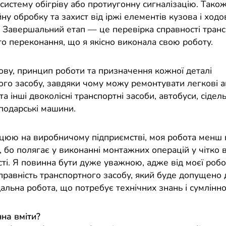
 систему обігріву або протиугонну сигналізацію. Так
ну обробку та захист від іржі елементів кузова і ходо
. Завершальний етап — це перевірка справності тран
то переконання, що я якісно виконала свою роботу.
ову, принцип роботи та призначення кожної деталі
ого засобу, завдяки чому можу ремонтувати легкові а
а інші двоколісні транспортні засоби, автобуси, сідель
сподарські машини.
цюю на виробничому підприємстві, моя робота менш ц
, бо полягає у виконанні монтажних операцій у чітко 
сті. Я повинна бути дуже уважною, адже від моєї роб
правність транспортного засобу, який буде допущено 
альна робота, що потребує технічних знань і сумліннос
на вміти?