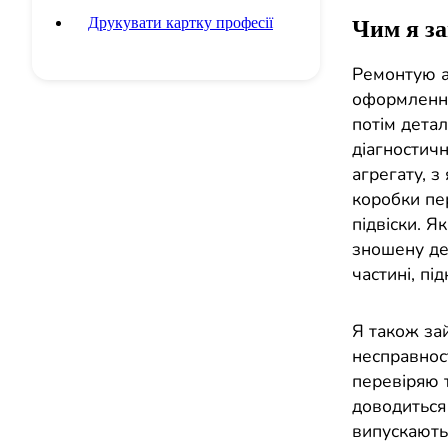
Друкувати картку професії
Чим я з
Ремонтую а
оформлення
потім дета
діагностичн
агрегату, з
коробки пер
підвіски. Я
зношену дет
частині, п
Я також за
несправност
перевіряю т
доводиться 
випускають