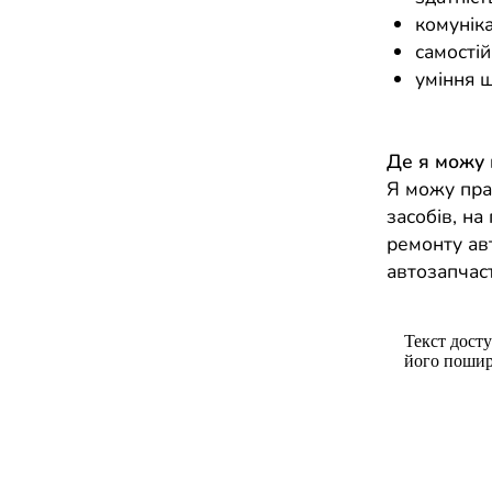
комуніка
самостій
уміння 
Де я можу
Я можу пра
засобів, на
ремонту авт
автозапчас
Текст досту
його пошир