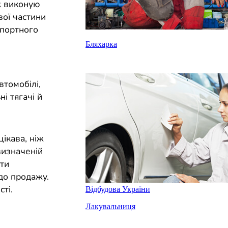
ож виконую
вої частини
спортного
Бляхарка
втомобілі,
ні тягачі й
ікава, ніж
визначеній
оти
до продажу.
ті.
Відбудова України
Лакувальниця