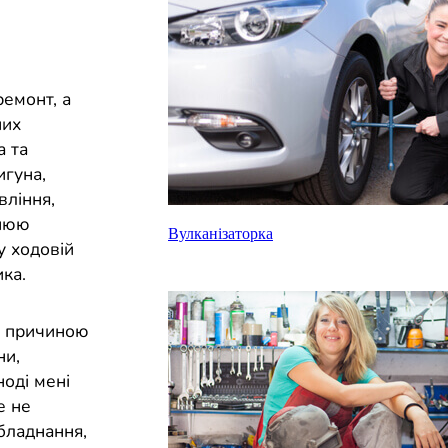
емонт, а
них
а та
игуна,
вління,
інюю
Вулканізаторка
у ходовій
ка.
и причиною
ни,
ноді мені
е не
бладнання,