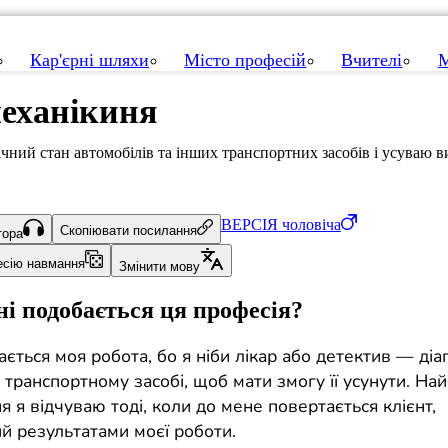
Кар'єрні шляхи
Місто професій
Вчителі
М
еханікиня
ний стан автомобілів та інших транспортних засобів і усуваю в
ВЕРСІЯ
чоловіча
Скопіювати посилання
тора
есію навмання
Змінити мову
і подобається ця професія?
ється моя робота, бо я ніби лікар або детектив — ді
транспортному засобі, щоб мати змогу її усунути. На
 я відчуваю тоді, коли до мене повертається клієнт,
й результатами моєї роботи.