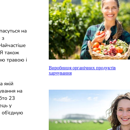
пасуться на
 з
 Найчастіше
. Я також
ою травою і
Виробниця органічних продуктів
харчування
а якій
ування на
обто 23
ець у
і об’єдную