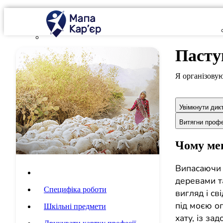
Паст
Я організову
Увімкнути дик
Витягни проф
Чому мен
Випасаючи 
Опис професії
деревами т
Специфіка роботи
вигляд і св
під моєю оп
Шкільні предмети
хату, із за