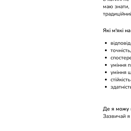
маю знати, 
традиційний
Які м'які н
відповід
точність
спостер
уміння 
уміння ш
стійкість
здатніст
Де я можу
Зазвичай я 