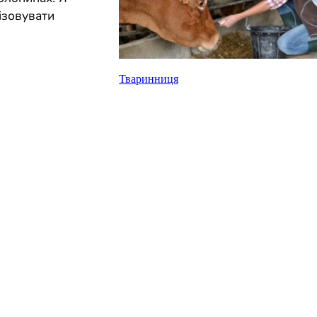
нізовувати
Тваринниця