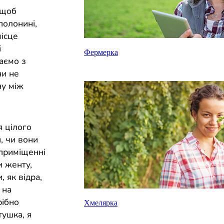
 щоб
полонині,
місце
і
Фермерка
аємо з
ни не
ну між
я цілого
, чи вони
 приміщенні
и женту,
, як відра,
 на
рібно
Хмелярка
тушка, я