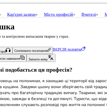
Кар'єрні шляхи
Місто професій
Вчителі
М
ушка
ю та контролюю випасання тварин у горах.
ВЕРСІЯ
чоловіча
Скопіювати посилання
тора
есію навмання
Змінити мову
і подобається ця професія?
овець на полонинах, я захищаю ці території від зарос
а кущами. Завдяки цьому вони зберігають свій тради
ідчать про багаторічну традицію випасу. Тварини, які 
ікою, завжди в безпеці та доглянуті. Туристи, що від
доволенням слухають розповіді про життя на полонині