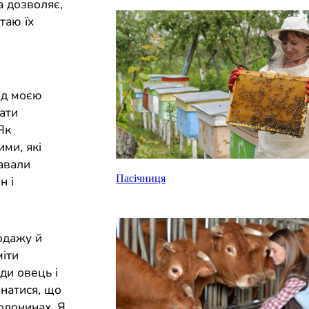
а дозволяє,
таю їх
під моєю
вати
Як
ми, які
авали
Пасічниця
н і
одажу й
міти
ди овець і
онатися, що
полонинах. Я