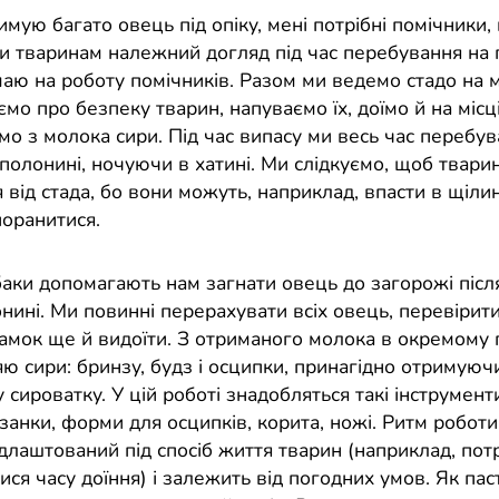
мую багато овець під опіку, мені потрібні помічники,
и тваринам належний догляд під час перебування на 
маю на роботу помічників. Разом ми ведемо стадо на 
ємо про безпеку тварин, напуваємо їх, доїмо й на місц
мо з молока сири. Під час випасу ми весь час перебув
полонині, ночуючи в хатині. Ми слідкуємо, щоб твари
 від стада, бо вони можуть, наприклад, впасти в щіли
поранитися.
баки допомагають нам загнати овець до загорожі післ
нині. Ми повинні перерахувати всіх овець, перевірити
 самок ще й видоїти. З отриманого молока в окремому
ю сири: бринзу, будз і осципки, принагідно отримуюч
 сироватку. У цій роботі знадобляться такі інструменти
занки, форми для осципків, корита, ножі. Ритм роботи
длаштований під спосіб життя тварин (наприклад, пот
ся часу доїння) і залежить від погодних умов. Як пас