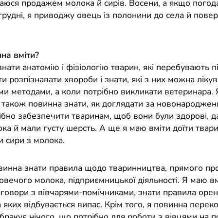
аюся продажем молока й сирів. Восени, а якщо погод
 грудні, я приводжу овець із полонини до села й повер
на вміти?
нати анатомію і фізіологію тварин, які перебувають 
ти розпізнавати хвороби і знати, які з них можна ліку
ми методами, а коли потрібно викликати ветеринара. 
я також повинна знати, як доглядати за новонароджени
ібно забезпечити тваринам, щоб вони були здорові, д
ка й мали густу шерсть. А ще я маю вміти доїти твари
и сири з молока.
винна знати правила щодо тваринництва, прямого пр
овечого молока, підприємницької діяльності. Я маю в
оговори з вівчарями-помічниками, знати правила орен
 яких відбувається випас. Крім того, я повинна перек
 бракує нічого, що потрібно для роботи з вівцями на 