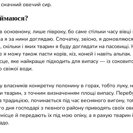
 смачний овечий сир.
аймаюся?
 основному, лише півроку, бо саме стільки часу вівці 
а я за ними доглядаю. Спочатку, звісно, я домовляюся
 скільки і яких тварин я буду доглядати на пасовищі.
ле я можу також пасти корів, кіз, коней і навіть альпак
сце, яке найкраще підходить для випасу — із соковит
 свіжої води.
 власників конкретну полонину в горах, тобто луку, н
и тварин, з точним визначенням площі випасу. Переб
а традицією, починається під час весняного вигону, т
го дня господарі з певного району приводять своїх ов
ісце й передають їх під мою опіку, а я рахую тварин 
адо.