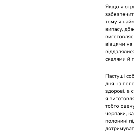
Якщо я отри
забезпечит
тому я най
випасу, дба
виготовляє
вівцями на 
віддалялися
скелями й 
Пастуші со
дня на поло
здорові, а
я виготовля
тобто овечу
черпаки, ка
полонині пі
дотримувати