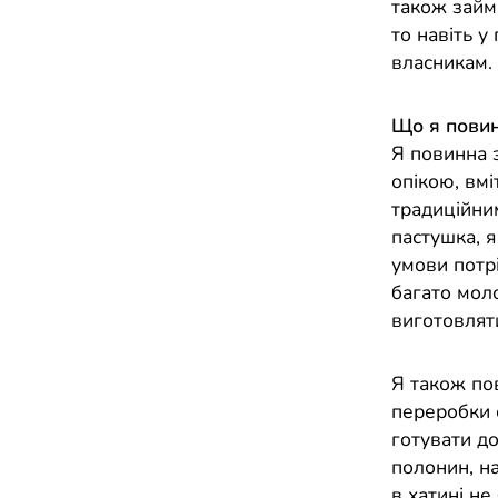
також займ
то навіть у
власникам.
Що я повин
Я повинна з
опікою, вмі
традиційни
пастушка, 
умови потр
багато моло
виготовлят
Я також по
переробки 
готувати д
полонин, на
в хатині не