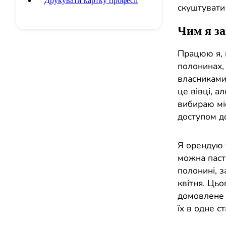
Друкувати картку професії
скуштувати
Чим я з
Працюю я, в
полонинах, 
власниками,
це вівці, а
вибираю мі
доступом до
Я орендую у
можна паст
полонині, з
квітня. Цьо
домовлене м
їх в одне ст