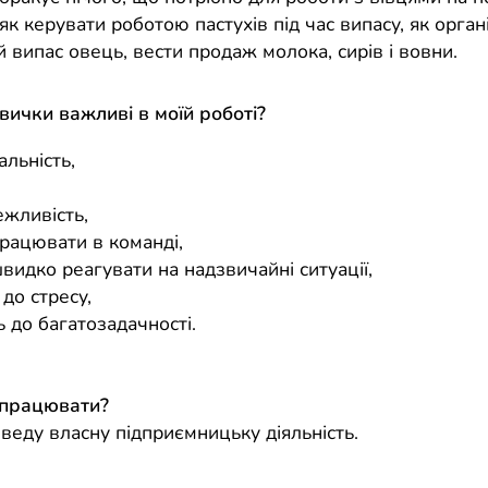
як керувати роботою пастухів під час випасу, як орга
 випас овець, вести продаж молока, сирів і вовни.
авички важливі в моїй роботі?
альність,
,
ежливість,
працювати в команді,
видко реагувати на надзвичайні ситуації,
 до стресу,
ь до багатозадачності.
 працювати?
веду власну підприємницьку діяльність.