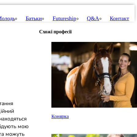
олодь
Батьки
Futureship
Q&A
Контакт
Схожі професії
тання
ційний
Конярка
знаходяться
відують мою
 та можуть