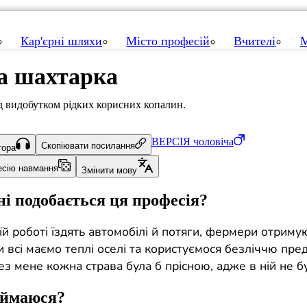
Кар'єрні шляхи
Місто професій
Вчителі
М
а шахтарка
 видобутком рідких корисних копалин.
ВЕРСІЯ
чоловіча
Скопіювати посилання
тора
есію навмання
Змінити мову
і подобається ця професія?
їй роботі їздять автомобілі й потяги, фермери отриму
и всі маємо теплі оселі та користуємося безліччю пред
ез мене кожна страва була б прісною, адже в ній не бу
аймаюся?