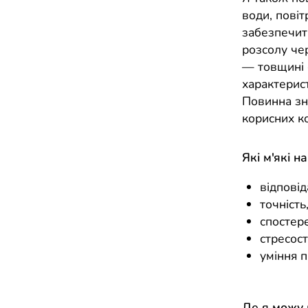
води, повіт
забезпечит
розсолу че
— товщині ст
характерист
Повинна зн
корисних к
Які м'які н
відповід
точність
спостер
стресост
уміння 
Де я можу