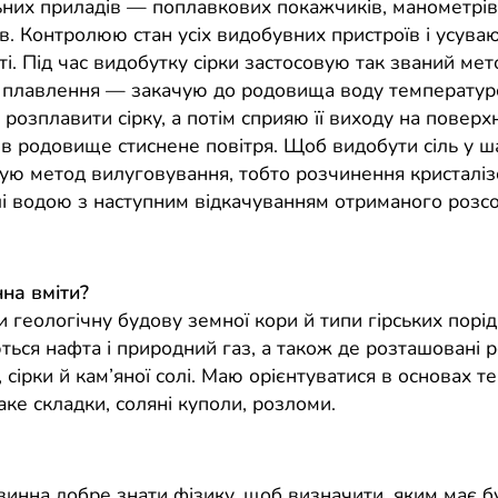
них приладів — поплавкових покажчиків, манометрів
в. Контролюю стан усіх видобувних пристроїв і усуваю
і. Під час видобутку сірки застосовую так званий мет
 плавлення — закачую до родовища воду температу
розплавити сірку, а потім сприяю її виходу на поверх
в родовище стиснене повітря. Щоб видобути сіль у ша
ую метод вилуговування, тобто розчинення кристалізо
і водою з наступним відкачуванням отриманого розсо
на вміти?
 геологічну будову земної кори й типи гірських порід,
ться нафта і природний газ, а також де розташовані
, сірки й кам’яної солі. Маю орієнтуватися в основах т
аке складки, соляні куполи, розломи.
винна добре знати фізику, щоб визначити, яким має б