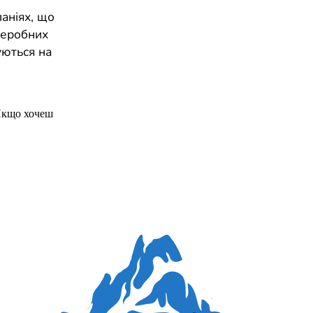
паніях, що
реробних
уються на
Якщо хочеш