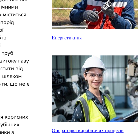
мічними
 міститься
порід
ї,
бто
Енергетикиня
і
 труб
витоку газу
стити від
і шляхом
нти, що не є
ня корисних
кубічних
Операторка виробничих процесів
ники з