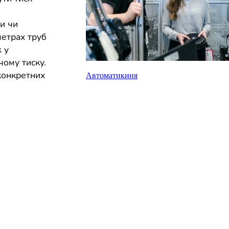
и чи
метрах труб
ж у
чому тиску.
конкретних
Автоматикиня