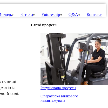
олодь
Батьки
Futureship
Q&A
Контакт
Схожі професії
ють вищі
метів із
Регульована професія
ло б солі.
Операторка вилкового
навантажувача