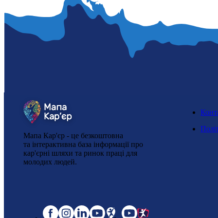
Конт
Полі
Мапа Кар'єр - це безкоштовна
та інтерактивна база інформації про
кар'єрні шляхи та ринок праці для
молодих людей.