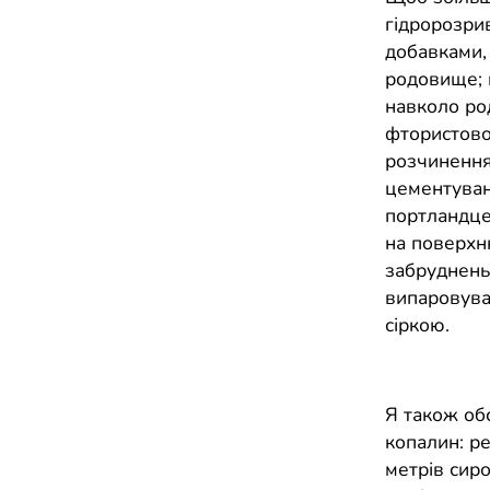
гідророзрив
добавками,
родовище; 
навколо ро
фтористово
розчинення
цементуван
портландцем
на поверхн
забруднень
випаровуван
сіркою.
Я також об
копалин: ре
метрів сир