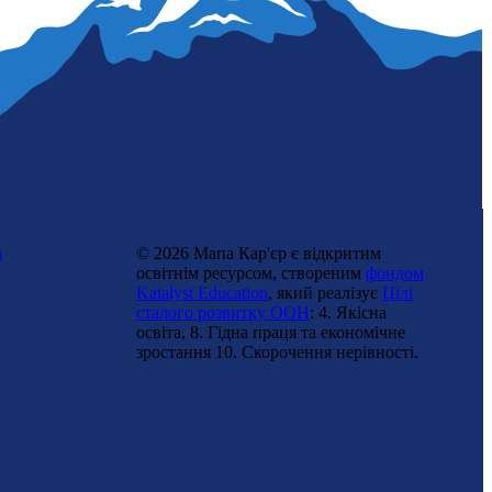
n
© 2026 Мапа Кар'єр є відкритим
освітнім ресурсом, створеним
фондом
Katalyst Education
, який реалізує
Цілі
сталого розвитку ООН
: 4. Якісна
освіта, 8. Гідна праця та економічне
зростання 10. Cкорочення нерівності.