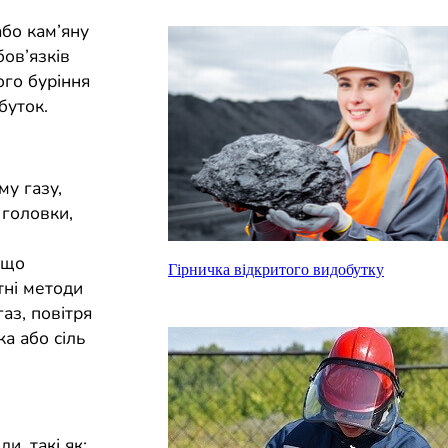
або кам’яну
ов’язків
го буріння
буток.
му газу,
 головки,
кщо
Гірничка відкритого видобутку
тні методи
аз, повітря
а або сіль
и, такі як: