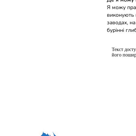
Я можу прац
виконують 
заводах, на
бурінні гл
Текст досту
його пошир