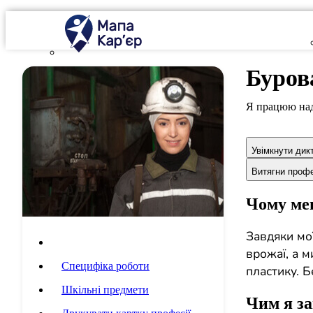
Буров
Я працюю над
Увімкнути дик
Витягни проф
Чому мен
Завдяки мо
Опис професії
врожаї, а м
Специфіка роботи
пластику. Б
Шкільні предмети
Чим я з