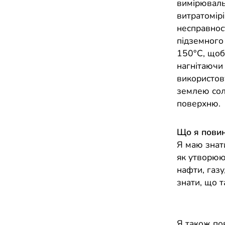
вимірюваль
витратомірі
несправност
підземного
150°C, щоб 
нагнітаючи 
використов
землею сол
поверхню.
Що я повин
Я маю знати
як утворюю
нафти, газу
знати, що т
Я також по