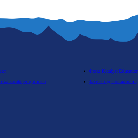
акт
Фонд Katalyst Educatio
тика конфіденційності
Захист від зловживань