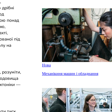
,
 дрібні
од
рою понад
ню,
хті,
ваної під
лу на
Нова
 розуміти,
Механікиня машин і обладнання
 родовища
ектоніки —
ути тиск