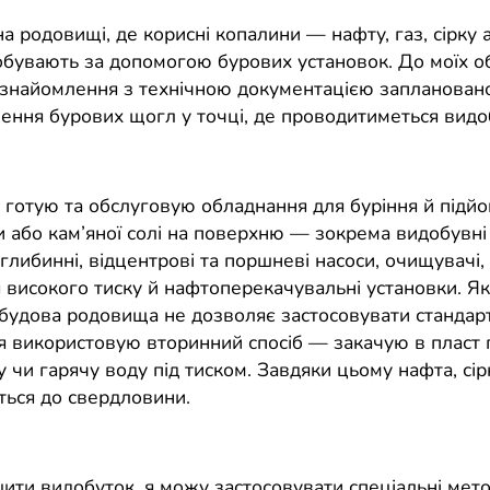
 родовищі, де корисні копалини — нафту, газ, сірку 
обувають за допомогою бурових установок. До моїх об
знайомлення з технічною документацією заплановано
лення бурових щогл у точці, де проводитиметься видо
я готую та обслуговую обладнання для буріння й підйо
и або кам’яної солі на поверхню — зокрема видобувні
глибинні, відцентрові та поршневі насоси, очищувачі,
 високого тиску й нафтоперекачувальні установки. Я
 будова родовища не дозволяє застосовувати стандар
я використовую вторинний спосіб — закачую в пласт г
 чи гарячу воду під тиском. Завдяки цьому нафта, сірк
ься до свердловини.
ти видобуток, я можу застосовувати спеціальні метод