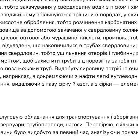
, тобто закачування у свердловину води з піском і хі
 завдяки чому збільшуються тріщини в породах, у яких
кислотне оброблення, тобто розчинення карбонатних 
довища за допомогою закачаної у свердловину соляно
дневої, оцтової або мурашиної кислоти; промивка, то
 відкладень, що накопичилися в трубах свердловини; 
ня свердловин, тобто ущільнення отворів і глибинних
ентом, щоб захистити труби від корозії та запобігти 
ю поза межами труб. Видобуту сировину потрібно очи
, наприклад, відокремлюючи з нафти легкі вуглеводн
ня, видаляючи з газу сірку й азот, а з сірки — елеме
слуговую обладнання для транспортування і зберіган
зервуари, трубопроводи, насоси. Перевіряю, скільки 
овини було видобуто за певний час, аналізуючи показ