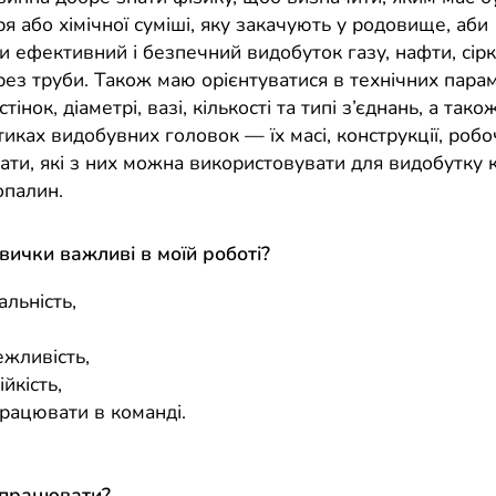
ря або хімічної суміші, яку закачують у родовище, аби
и ефективний і безпечний видобуток газу, нафти, сірк
рез труби. Також маю орієнтуватися в технічних пара
інок, діаметрі, вазі, кількості та типі з’єднань, а тако
иках видобувних головок — їх масі, конструкції, робо
ати, які з них можна використовувати для видобутку 
опалин.
авички важливі в моїй роботі?
альність,
,
ежливість,
ійкість,
працювати в команді.
 працювати?