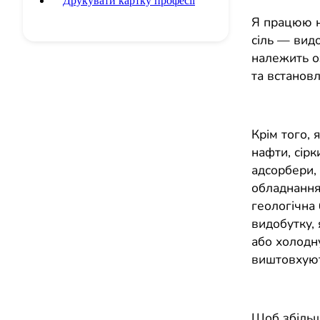
Друкувати картку професії
Я працюю на
сіль — вид
належить о
та встанов
Крім того, 
нафти, сірк
адсорбери, 
обладнання
геологічна
видобутку, 
або холодну
виштовхуют
Щоб збільши