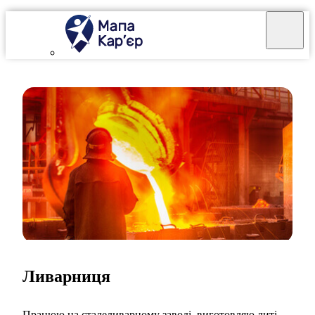
Ливарниця
Працюю на сталеливарному заводі, виготовляю литі