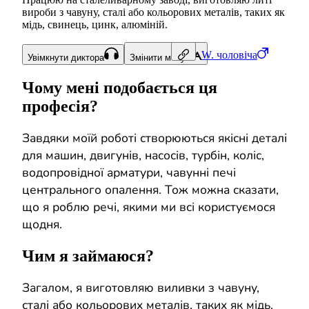
вироби з чавуну, сталі або кольорових металів, таких як
мідь, свинець, цинк, алюміній.
W.
чоловіча
Увімкнути диктора
Змінити мову
Чому мені подобається ця
професія?
Завдяки моїй роботі створюються якісні деталі
для машин, двигунів, насосів, турбін, коліс,
водопровідної арматури, чавунні печі
центрального опалення. Тож можна сказати,
що я роблю речі, якими ми всі користуємося
щодня.
Чим я займаюся?
Загалом, я виготовляю виливки з чавуну,
сталі або кольорових металів, таких як мідь,