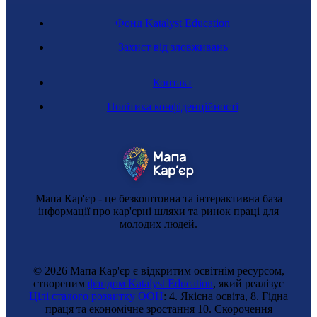
Фонд Katalyst Education
Захист від зловживань
Контакт
Політика конфіденційності
Мапа Кар'єр - це безкоштовна та інтерактивна база
інформації про кар'єрні шляхи та ринок праці для
молодих людей.
© 2026 Мапа Кар'єр є відкритим освітнім ресурсом,
створеним
фондом Katalyst Education
, який реалізує
Цілі сталого розвитку ООН
: 4. Якісна освіта, 8. Гідна
праця та економічне зростання 10. Cкорочення