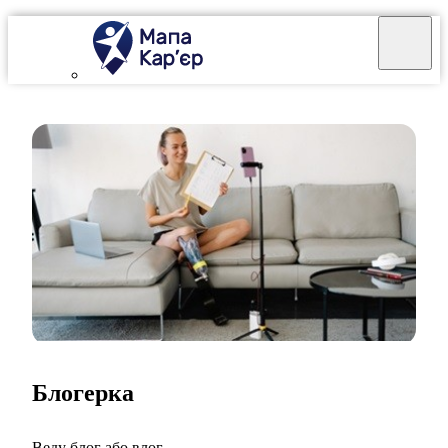
Блогерка
Веду блог або влог.