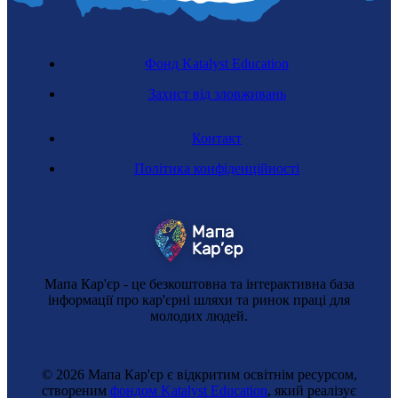
Фонд Katalyst Education
Захист від зловживань
Контакт
Політика конфіденційності
Мапа Кар'єр - це безкоштовна та інтерактивна база
інформації про кар'єрні шляхи та ринок праці для
молодих людей.
© 2026 Мапа Кар'єр є відкритим освітнім ресурсом,
створеним
фондом Katalyst Education
, який реалізує