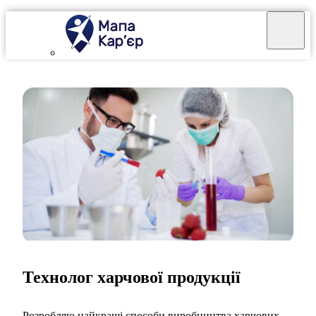
Технолог харчової продукції
Розробляю найкращі способи виробництва харчових