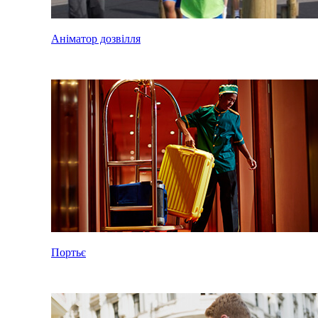
Аніматор дозвілля
Портьє