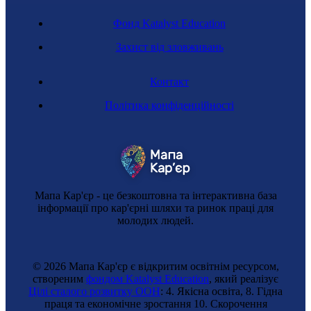
Фонд Katalyst Education
Захист від зловживань
Контакт
Політика конфіденційності
Мапа Кар'єр - це безкоштовна та інтерактивна база
інформації про кар'єрні шляхи та ринок праці для
молодих людей.
© 2026 Мапа Кар'єр є відкритим освітнім ресурсом,
створеним
фондом Katalyst Education
, який реалізує
Цілі сталого розвитку ООН
: 4. Якісна освіта, 8. Гідна
праця та економічне зростання 10. Cкорочення