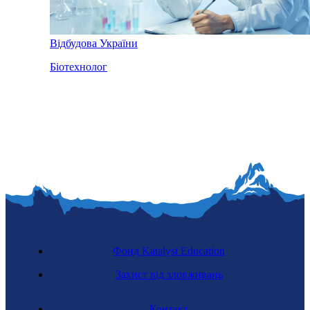
Відбудова України
Біотехнолог
Фонд Katalyst Education
Захист від зловживань
Контакт