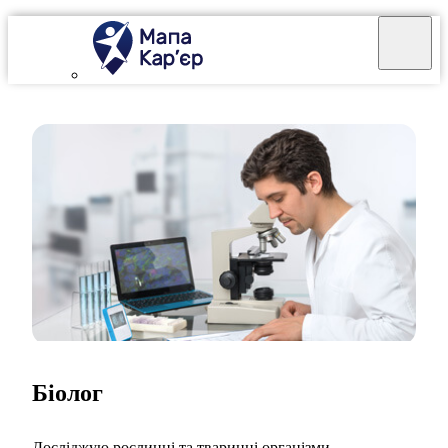
Біолог
Досліджую рослинні та тваринні організми.