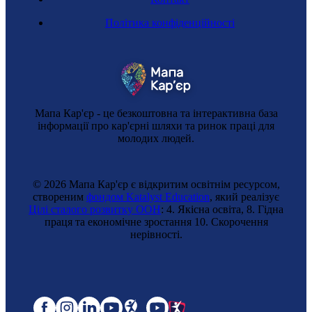
Політика конфіденційності
Мапа Кар'єр - це безкоштовна та інтерактивна база
інформації про кар'єрні шляхи та ринок праці для
молодих людей.
© 2026 Мапа Кар'єр є відкритим освітнім ресурсом,
створеним
фондом Katalyst Education
, який реалізує
Цілі сталого розвитку ООН
: 4. Якісна освіта, 8. Гідна
праця та економічне зростання 10. Cкорочення
нерівності.