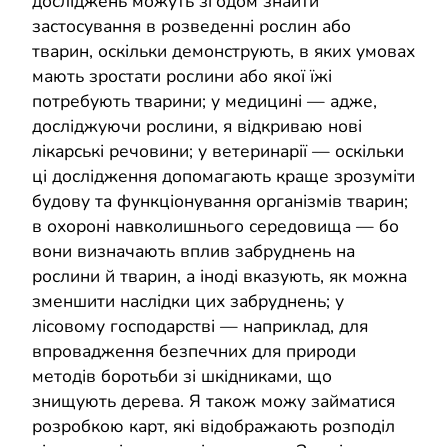
досліджень можуть згодом знайти
застосування в розведенні рослин або
тварин, оскільки демонструють, в яких умовах
мають зростати рослини або якої їжі
потребують тварини; у медицині — адже,
досліджуючи рослини, я відкриваю нові
лікарські речовини; у ветеринарії — оскільки
ці дослідження допомагають краще зрозуміти
будову та функціонування організмів тварин;
в охороні навколишнього середовища — бо
вони визначають вплив забруднень на
рослини й тварин, а іноді вказують, як можна
зменшити наслідки цих забруднень; у
лісовому господарстві — наприклад, для
впровадження безпечних для природи
методів боротьби зі шкідниками, що
знищують дерева. Я також можу займатися
розробкою карт, які відображають розподіл