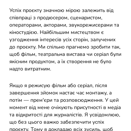
Успіх проєкту значною мірою залежить від
співпраці з продюсером, сценаристом,
операторами, акторами, звукорежисерами та
кіностудією. Найбільшим мистецтвом є
узгодження інтересів усіх сторін, залучених
до проєкту. Ми спільно прагнемо зробити так,
щоб фільм, театральна вистава чи серіал були
якісним продуктом, а їх створення не було
надто витратним.
Якщо я режисую фільм або серіал, після
завершення зйомок настає час монтажу, а
потім — прем'єри та розповсюдження. У цей
момент від мене очікують присутності в медіа
та відкритості для журналістів. Я усвідомлюю,
що без цього важко забезпечити успіх
проєкту. Тому я докладаю всіх зусиль, щоб