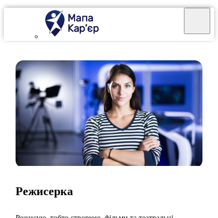
Режисерка
Режисую, тобто створюю, фільми та театральні