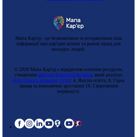
Мапа Кар'єр - це безкоштовна та інтерактивна база
інформації про кар'єрні шляхи та ринок праці для
молодих людей.
© 2026 Мапа Кар'єр є відкритим освітнім ресурсом,
створеним
фондом Katalyst Education
, який реалізує
Цілі сталого розвитку ООН
: 4. Якісна освіта, 8. Гідна
праця та економічне зростання 10. Cкорочення
нерівності.