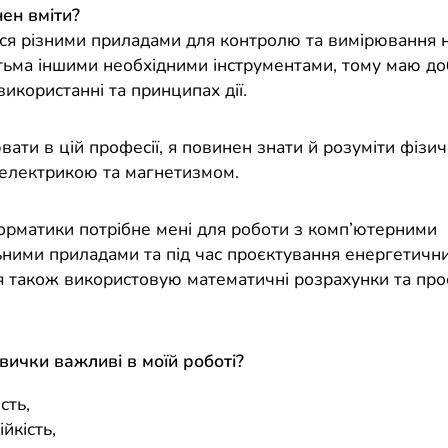
ен вміти?
ся різними приладами для контролю та вимірювання н
тьма іншими необхідними інструментами, тому маю до
використанні та принципах дії.
ти в цій професії, я повинен знати й розуміти фізич
з електрикою та магнетизмом.
орматики потрібне мені для роботи з комп’ютерними
ними приладами та під час проєктування енергетичн
я також використовую математичні розрахунки та про
авички важливі в моїй роботі?
сть,
ійкість,