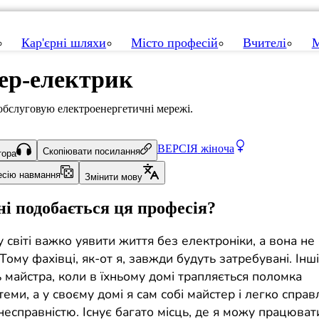
Кар'єрні шляхи
Місто професій
Вчителі
М
ер-електрик
обслуговую електроенергетичні мережі.
ВЕРСІЯ
жіноча
Скопіювати посилання
тора
есію навмання
Змінити мову
і подобається ця професія?
 світі важко уявити життя без електроніки, а вона н
Тому фахівці, як-от я, завжди будуть затребувані. Інші
 майстра, коли в їхньому домі трапляється поломка
еми, а у своєму домі я сам собі майстер і легко справ
есправністю. Існує багато місць, де я можу працюват