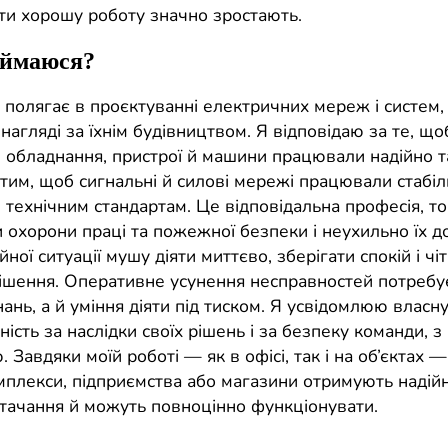
ти хорошу роботу значно зростають.
аймаюся?
 полягає в проєктуванні електричних мереж і систем,
нагляді за їхнім будівництвом. Я відповідаю за те, що
 обладнання, пристрої й машини працювали надійно та
тим, щоб сигнальні й силові мережі працювали стабіл
 технічним стандартам. Це відповідальна професія, т
 охорони праці та пожежної безпеки і неухильно їх д
ійної ситуації мушу діяти миттєво, зберігати спокій і чі
ішення. Оперативне усунення несправностей потребу
ань, а й уміння діяти під тиском. Я усвідомлюю власн
ність за наслідки своїх рішень і за безпеку команди, з
 Завдяки моїй роботі — як в офісі, так і на об’єктах —
мплекси, підприємства або магазини отримують надій
тачання й можуть повноцінно функціонувати.