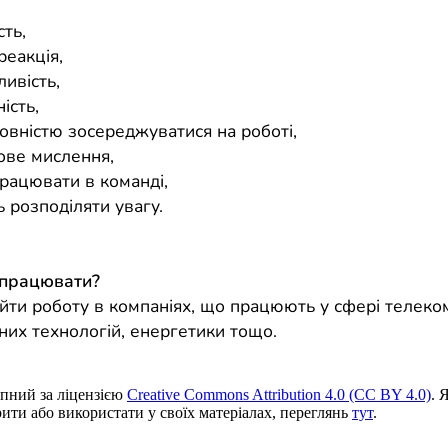
,
сть,
реакція,
ивість,
ість,
повністю зосереджуватися на роботі,
ове мислення,
працювати в команді,
ь розподіляти увагу.
 працювати?
йти роботу в компаніях, що працюють у сфері телеком
них технологій, енергетики тощо.
пний за ліцензією
Creative Commons Attribution 4.0 (CC BY 4.0)
. 
ити або використати у своїх матеріалах, переглянь
тут
.