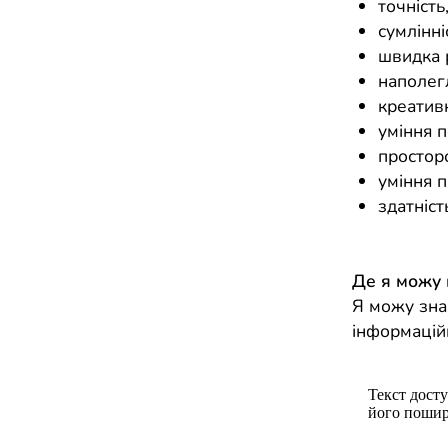
точність
сумлінні
швидка 
наполегл
креативн
уміння 
простор
уміння 
здатніст
Де я можу
Я можу зна
інформацій
Текст досту
його пошир