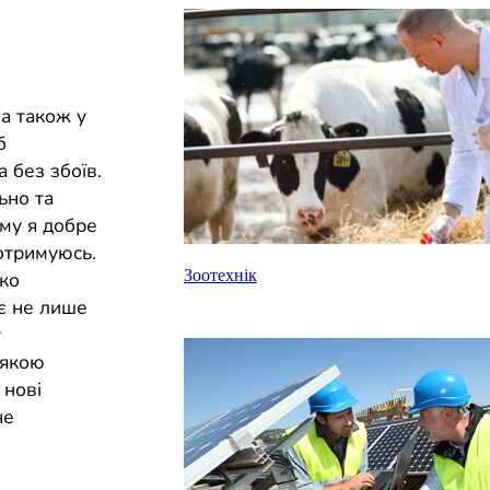
 а також у
б
 без збоїв.
ьно та
ому я добре
отримуюсь.
Зоотехнік
тко
є не лише
у
 якою
 нові
не