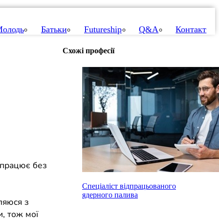
олодь
Батьки
Futureship
Q&A
Контакт
Схожі професії
е працює без
Спеціаліст відпрацьованого
ядерного палива
ляюся з
и, тож мої