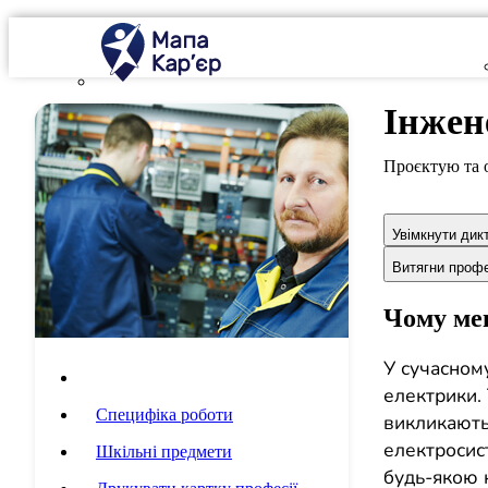
Інжен
Проєктую та 
Увімкнути дик
Витягни проф
Чому мен
У сучасному
Опис професії
електрики. 
Специфіка роботи
викликають
електросист
Шкільні предмети
будь-якою н