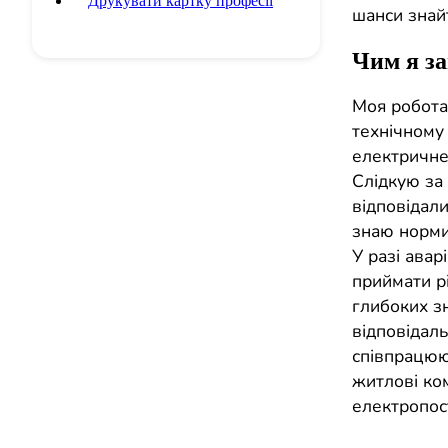
Друкувати картку професії
шанси знай
Чим я з
Моя робота
технічному 
електричне
Слідкую за 
відповідали
знаю норми
У разі авар
приймати р
глибоких зн
відповідаль
співпрацюю.
житлові ко
електропос