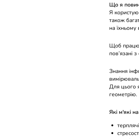
Що я повин
Я користую
також бага
на їхньому 
Щоб працюва
пов’язані 
Знання інф
вимірюваль
Для цього 
геометрію.
Які м'які н
терплячі
стресост