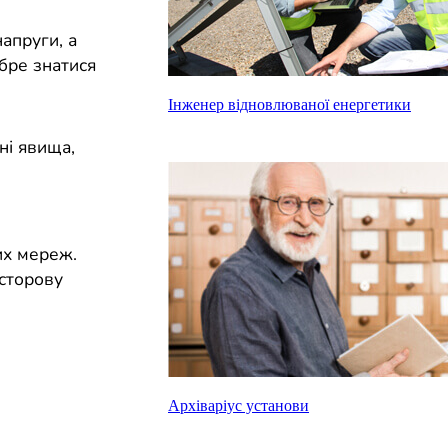
апруги, а
бре знатися
Інженер відновлюваної енергетики
ні явища,
их мереж.
сторову
Архіваріус установи