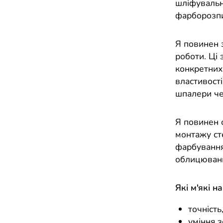
шліфувальна
фарборозпи
Я повинен з
роботи. Ці 
конкретних
властивості
шпалери че
Я повинен о
монтажу ст
фарбування
облицюван
Які м'які н
точність
уміння з