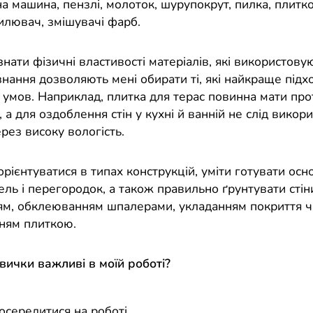
 машина, пензлі, молоток, шурупокрут, пилка, плитко
лювач, змішувачі фарб.
нати фізичні властивості матеріалів, які використовую
знання дозволяють мені обирати ті, які найкраще підх
 умов. Наприклад, плитка для терас повинна мати про
, а для оздоблення стін у кухні й ванній не слід викор
рез високу вологість.
рієнтуватися в типах конструкцій, уміти готувати осн
ель і перегородок, а також правильно ґрунтувати стін
м, обклеюванням шпалерами, укладанням покриття ч
ням плиткою.
авички важливі в моїй роботі?
,
осередитися на роботі,