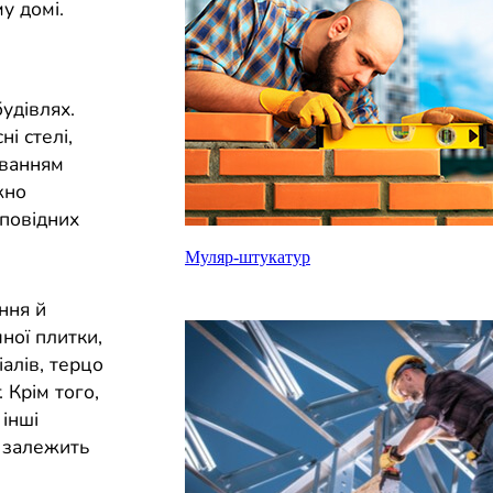
у домі.
удівлях.
і стелі,
уванням
жно
дповідних
Муляр-штукатур
ння й
чної плитки,
іалів, терцо
 Крім того,
інші
 залежить