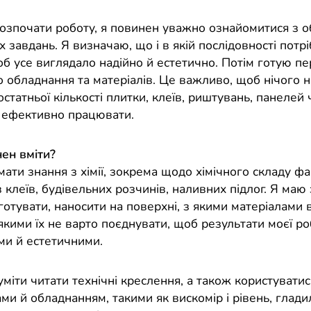
озпочати роботу, я повинен уважно ознайомитися з о
 завдань. Я визначаю, що і в якій послідовності потр
б усе виглядало надійно й естетично. Потім готую пе
 обладнання та матеріалів. Це важливо, щоб нічого н
статньої кількості плитки, клеїв, риштувань, панелей 
 ефективно працювати.
ен вміти?
ати знання з хімії, зокрема щодо хімічного складу фар
в клеїв, будівельних розчинів, наливних підлог. Я маю з
готувати, наносити на поверхні, з якими матеріалами 
з якими їх не варто поєднувати, щоб результати моєї р
ми й естетичними.
міти читати технічні креслення, а також користуватис
ми й обладнанням, такими як вискомір і рівень, глади