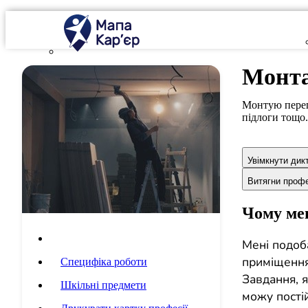
Монта
Монтую перег
підлоги тощо.
Увімкнути дик
Витягни проф
Чому мен
Опис професії
Мені подоб
приміщення 
Специфіка роботи
Завдання, я
Шкільні предмети
можу пості