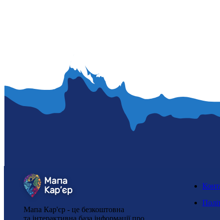
Конт
Полі
Мапа Кар'єр - це безкоштовна
та інтерактивна база інформації про