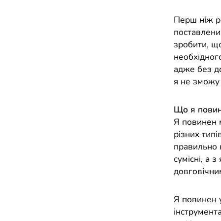
Перш ніж р
поставлених
зробити, що
необхідного
адже без до
я не зможу
Що я повин
Я повинен м
різних типі
правильно 
сумісні, а 
довговічни
Я повинен у
інструмента