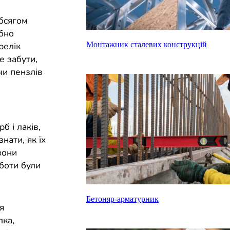
бсягом
ібно
Монтажник сталевих конструкцій
релік
е забути,
чи пензлів
б і лаків,
нати, як їх
вони
оботи були
Бетоняр-арматурник
я
лка,