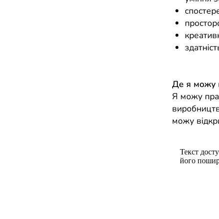
спостер
простор
креативн
здатніс
Де я можу
Я можу пра
виробництв
можу відкр
Текст досту
його пошир