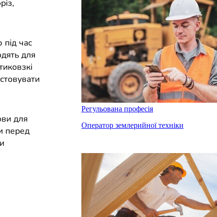
різ,
 під час
одять для
тиковзкі
истовувати
Регульована професія
ови для
Оператор землерийної техніки
и перед
и