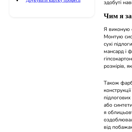
Друкувати картку професії
здобуті нав
Чим я з
Я виконую 
Монтую сист
сухі підло
мансард і 
гіпсокартон
розмірів, я
Також фарбу
конструкції
підлогових 
або синтети
я облицьов
оздоблювал
від побажа