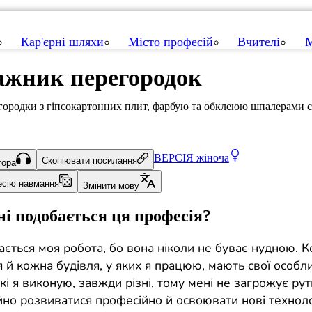
Кар'єрні шляхи
Місто професій
Вчителі
М
жник перегородок
ородки з гіпсокартонних плит, фарбую та обклеюю шпалерами с
ВЕРСІЯ
жіноча
Скопіювати посилання
тора
есію навмання
Змінити мову
і подобається ця професія?
ається моя робота, бо вона ніколи не буває нудною. 
й кожна будівля, у яких я працюю, мають свої особли
кі я виконую, завжди різні, тому мені не загрожує рут
йно розвиватися професійно й освоювати нові технолог