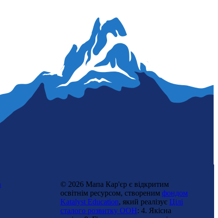
n
© 2026 Мапа Кар'єр є відкритим
освітнім ресурсом, створеним
фондом
Katalyst Education
, який реалізує
Цілі
сталого розвитку ООН
: 4. Якісна