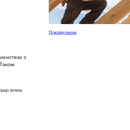
Покрівельник
риємствах з
 Також
Якщо хочеш