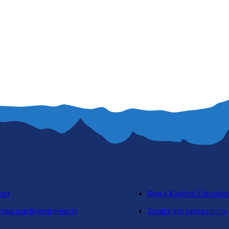
акт
Фонд Katalyst Educatio
тика конфіденційності
Захист від зловживань