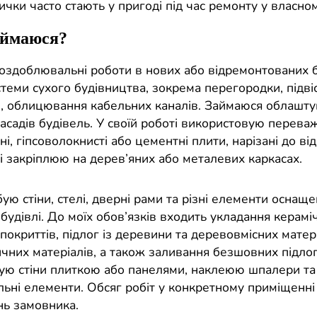
ички часто стають у пригоді під час ремонту у власном
аймаюся?
оздоблювальні роботи в нових або відремонтованих б
еми сухого будівництва, зокрема перегородки, підвісн
ги, облицювання кабельних каналів. Займаюся облашт
фасадів будівель. У своїй роботі використовую перева
ні, гіпсоволокнисті або цементні плити, нарізані до ві
кі закріплюю на дерев’яних або металевих каркасах.
ю стіни, стелі, дверні рами та різні елементи оснаще
 будівлі. До моїх обов’язків входить укладання керамі
покриттів, підлог із деревини та деревовмісних матер
чних матеріалів, а також заливання безшовних підлог.
ую стіни плиткою або панелями, наклеюю шпалери та 
ьні елементи. Обсяг робіт у конкретному приміщенні
нь замовника.