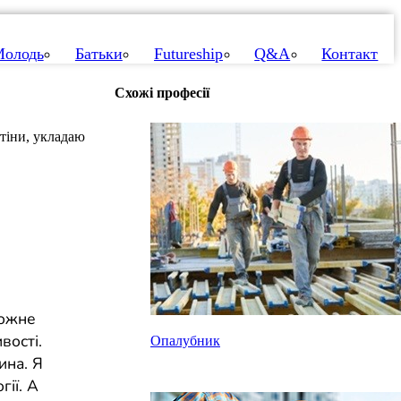
олодь
Батьки
Futureship
Q&A
Контакт
Схожі професії
тіни, укладаю
Кожне
вості.
Опалубник
ина. Я
ії. А