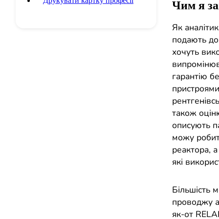
Друкувати картку професії
Чим я з
Як аналітик
подають до
хочуть вик
випромінюв
гарантію бе
пристроями
рентгенівс
також оцін
описують па
можу робит
реактора, а
які викорис
Більшість м
проводжу а
як-от RELA