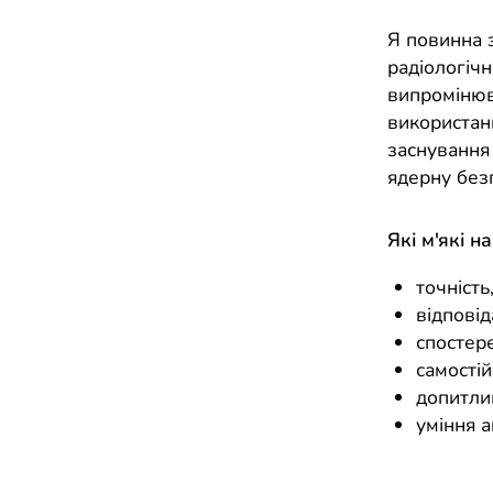
Я повинна з
радіологічн
випромінюв
використанн
заснування
ядерну без
Які м'які н
точність
відповід
спостер
самостій
допитлив
уміння а