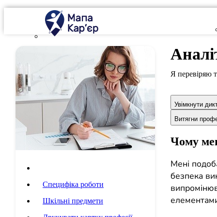
Аналі
Я перевіряю т
Увімкнути дик
Витягни проф
Чому мен
Мені подоба
Опис професії
безпека вик
Специфіка роботи
випромінюв
елементами,
Шкільні предмети