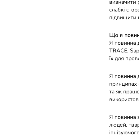
визначити р
слабкі стор
підвищити 
Що я повин
Я повинна 
TRACE, Sap
їх для пров
Я повинна 
принципах 
та як прац
використов
Я повинна з
людей, твар
іонізуючог