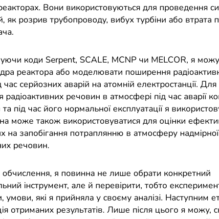
 реакторах. Вони використовуються для проведення с
й, як розрив трубопроводу, вибух турбіни або втрата 
ча.
уючи коди Serpent, SCALE, MCNP чи MELCOR, я можу
ядра реактора або моделювати поширення радіоактив
 час серйозних аварій на атомній електростанції. Для 
 радіоактивних речовин в атмосфері під час аварії к
 та під час його нормальної експлуатації я використо
а може також використовуватися для оцінки ефективн
х на запобігання потраплянню в атмосферу надмірної 
них речовин.
обчислення, я повинна не лише обрати конкретний
ьний інструмент, але й перевірити, тобто експериме
, умови, які я прийняла у своєму аналізі. Наступним е
ія отриманих результатів. Лише після цього я можу, с