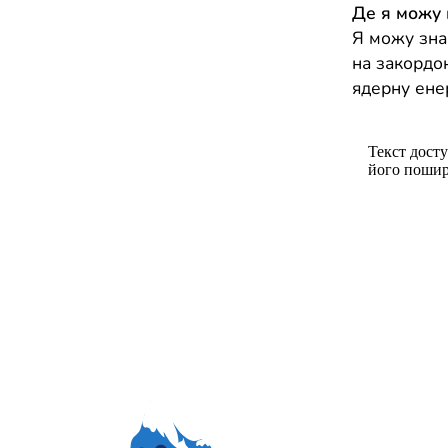
Де я можу
Я можу зна
на закордо
ядерну ене
Текст досту
його пошир