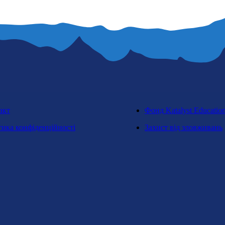
акт
Фонд Katalyst Educatio
тика конфіденційності
Захист від зловживань