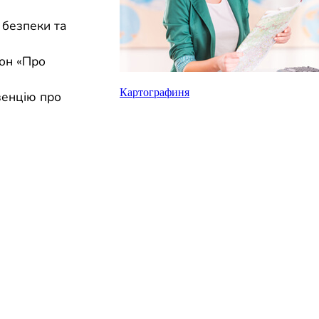
 безпеки та
кон «Про
Картографиня
венцію про