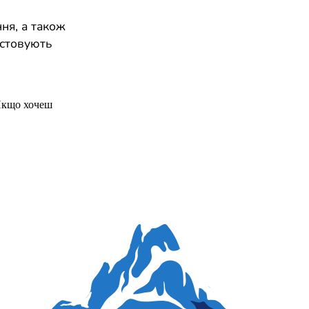
ня, а також
истовують
Якщо хочеш