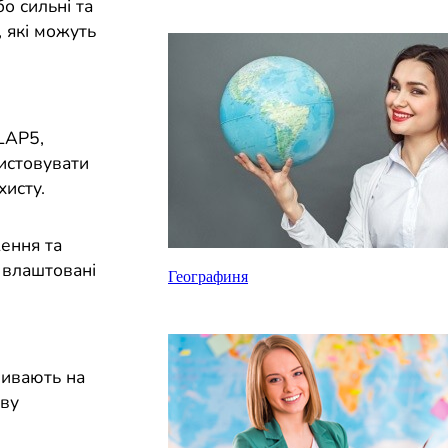
о сильні та
, які можуть
ELAP5,
истовувати
хисту.
ження та
 влаштовані
Географиня
ливають на
иву