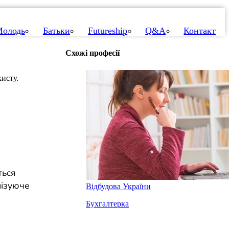
олодь
Батьки
Futureship
Q&A
Контакт
Схожі професії
исту.
ться
нізуюче
Відбудова України
Бухгалтерка