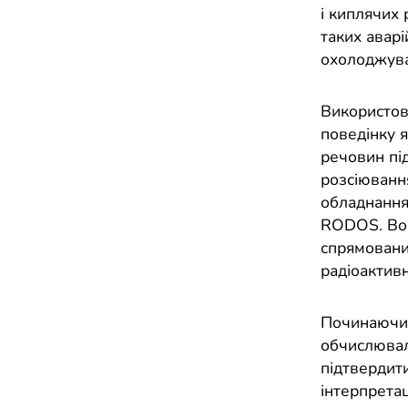
і киплячих
таких аварі
охолоджува
Використов
поведінку 
речовин під
розсіювання
обладнання
RODOS. Вон
спрямовани
радіоактив
Починаючи 
обчислювал
підтвердити
інтерпретац