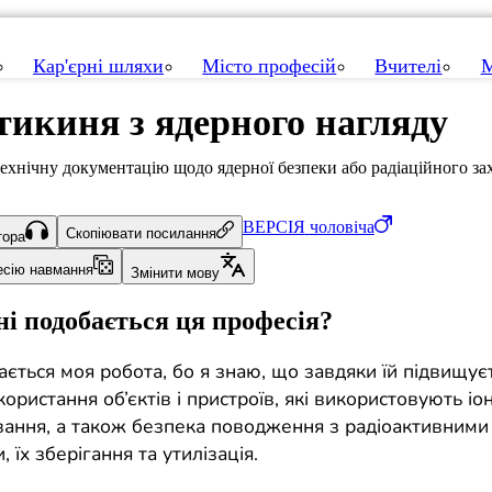
Кар'єрні шляхи
Місто професій
Вчителі
М
тикиня з ядерного нагляду
ехнічну документацію щодо ядерної безпеки або радіаційного зах
ВЕРСІЯ
чоловіча
Скопіювати посилання
тора
есію навмання
Змінити мову
і подобається ця професія?
ється моя робота, бо я знаю, що завдяки їй підвищує
ористання об’єктів і пристроїв, які використовують іо
ання, а також безпека поводження з радіоактивними
 їх зберігання та утилізація.