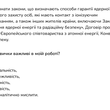
нати закони, що визначають способи гарантії ядерної
ого захисту осіб, які мають контакт з іонізуючим
анням, а також інших жителів країни, включаючи За
я ядерної енергії та радіаційну безпеку», Договір про
 Європейського співтовариства з атомної енергії, Кон
пеку.
авички важливі в моїй роботі?
,
альність,
ежливість,
ність,
ість,
налітично мислити.