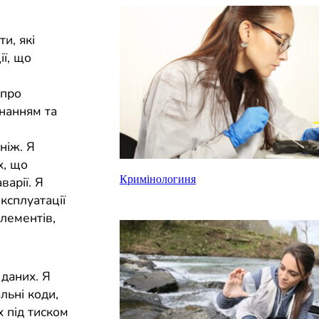
и, які
ії, що
 про
днанням та
ніж. Я
х, що
Кримінологиня
варії. Я
ксплуатації
елементів,
 даних. Я
льні коди,
 під тиском