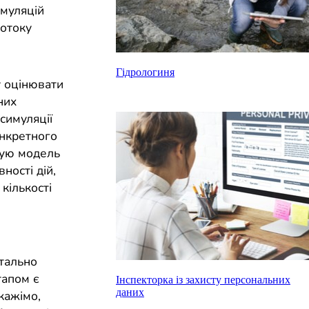
имуляцій
потоку
Гідрологиня
 оцінювати
них
симуляції
онкретного
вую модель
ості дій,
кількості
нтально
тапом є
Інспекторка із захисту персональних
даних
кажімо,