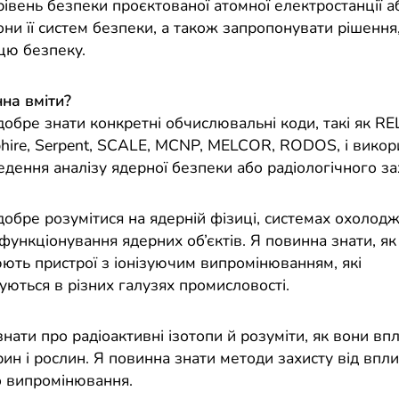
івень безпеки проєктованої атомної електростанції аб
они її систем безпеки, а також запропонувати рішення
цю безпеку.
на вміти?
добре знати конкретні обчислювальні коди, такі як R
hire, Serpent, SCALE, MCNP, MELCOR, RODOS, і викор
едення аналізу ядерної безпеки або радіологічного за
добре розумітися на ядерній фізиці, системах охолод
функціонування ядерних об’єктів. Я повинна знати, як
юють пристрої з іонізуючим випромінюванням, які
уються в різних галузях промисловості.
нати про радіоактивні ізотопи й розуміти, як вони вп
ин і рослин. Я повинна знати методи захисту від впл
о випромінювання.