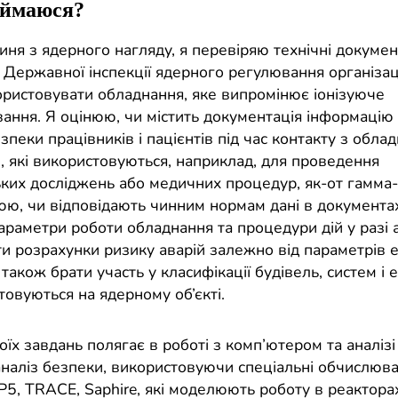
аймаюся?
иня з ядерного нагляду, я перевіряю технічні документ
 Державної інспекції ядерного регулювання організац
ористовувати обладнання, яке випромінює іонізуюче
ання. Я оцінюю, чи містить документація інформацію
зпеки працівників і пацієнтів під час контакту з обла
, які використовуються, наприклад, для проведення
ьких досліджень або медичних процедур, як-от гамма-
юю, чи відповідають чинним нормам дані в документа
раметри роботи обладнання та процедури дій у разі а
и розрахунки ризику аварій залежно від параметрів е
 також брати участь у класифікації будівель, систем і 
товуються на ядерному об’єкті.
оїх завдань полягає в роботі з комп’ютером та аналізі
наліз безпеки, використовуючи спеціальні обчислюва
P5, TRACE, Saphire, які моделюють роботу в реакторах