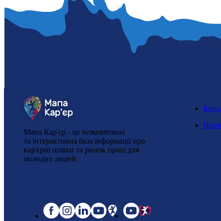
Конт
Полі
Мапа Кар'єр - це безкоштовна
та інтерактивна база інформації про
кар'єрні шляхи та ринок праці для
молодих людей.