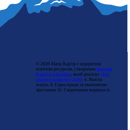
n
© 2026 Мапа Кар'єр є відкритим
освітнім ресурсом, створеним
фондом
Katalyst Education
, який реалізує
Цілі
сталого розвитку ООН
: 4. Якісна
освіта, 8. Гідна праця та економічне
зростання 10. Cкорочення нерівності.