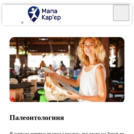
Палеонтологиня
Я вивчаю рештки тварин і рослин, які жили на Землі до