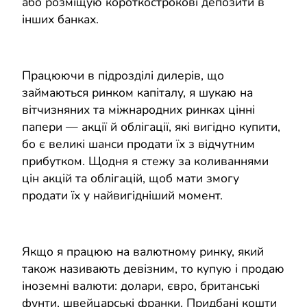
або розміщую короткострокові депозити в
інших банках.
Працюючи в підрозділі дилерів, що
займаються ринком капіталу, я шукаю на
вітчизняних та міжнародних ринках цінні
папери — акції й облігації, які вигідно купити,
бо є великі шанси продати їх з відчутним
прибутком. Щодня я стежу за коливаннями
цін акцій та облігацій, щоб мати змогу
продати їх у найвигідніший момент.
Якщо я працюю на валютному ринку, який
також називають девізним, то купую і продаю
іноземні валюти: долари, євро, британські
фунти, швейцарські франки. Придбані кошти