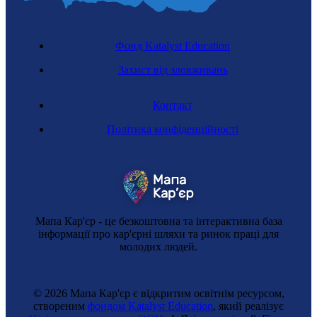
Фонд Katalyst Education
Захист від зловживань
Контакт
Політика конфіденційності
Мапа Кар'єр - це безкоштовна та інтерактивна база
інформації про кар'єрні шляхи та ринок праці для
молодих людей.
© 2026 Мапа Кар'єр є відкритим освітнім ресурсом,
створеним
фондом Katalyst Education
, який реалізує