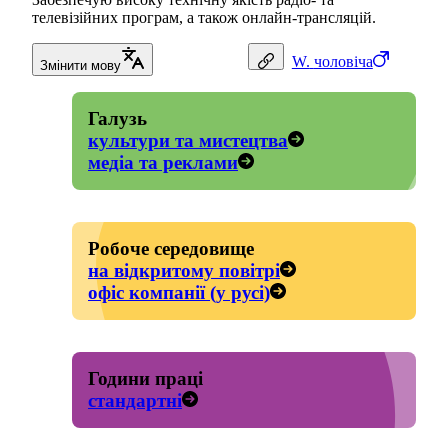
телевізійних програм, а також онлайн-трансляцій.
W.
чоловіча
Змінити мову
Галузь
культури та мистецтва
медіа та реклами
Робоче середовище
на відкритому повітрі
офіс компанії (у русі)
Години праці
стандартні