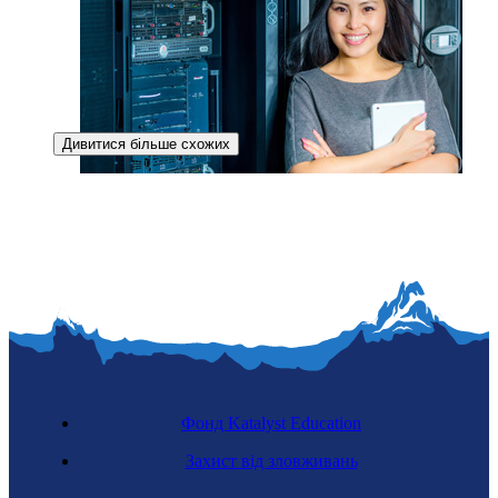
Дивитися більше схожих
Спеціалістка з телекомунікацій
Фонд Katalyst Education
Захист від зловживань