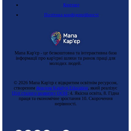
Контакт
Регульована професія
Політика конфіденційності
Технікиня з автоматизації руху поїздів
Мапа Кар'єр - це безкоштовна та інтерактивна база
інформації про кар'єрні шляхи та ринок праці для
молодих людей.
© 2026 Мапа Кар'єр є відкритим освітнім ресурсом,
створеним
фондом Katalyst Education
, який реалізує
Цілі сталого розвитку ООН
: 4. Якісна освіта, 8. Гідна
праця та економічне зростання 10. Cкорочення
нерівності.
Інформатикиня