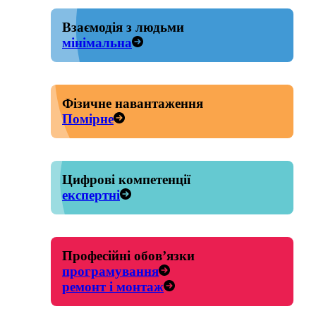
Взаємодія з людьми
мінімальна
Фізичне навантаження
Помірне
Цифрові компетенції
експертні
Професійні обов’язки
програмування
ремонт і монтаж