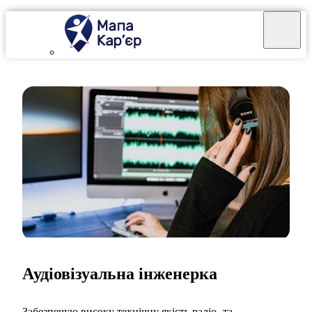
Аудіовізуальна інженерка
Забезпечую високу технічну якість радіо- та