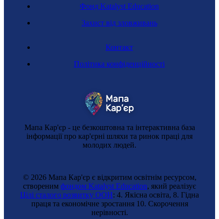
Фонд Katalyst Education
Захист від зловживань
Контакт
Політика конфіденційності
Мапа Кар'єр - це безкоштовна та інтерактивна база
інформації про кар'єрні шляхи та ринок праці для
молодих людей.
© 2026 Мапа Кар'єр є відкритим освітнім ресурсом,
створеним
фондом Katalyst Education
, який реалізує
Цілі сталого розвитку ООН
: 4. Якісна освіта, 8. Гідна
праця та економічне зростання 10. Cкорочення
нерівності.