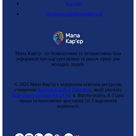
Контакт
Політика конфіденційності
Мапа Кар'єр - це безкоштовна та інтерактивна база
інформації про кар'єрні шляхи та ринок праці для
молодих людей.
© 2026 Мапа Кар'єр є відкритим освітнім ресурсом,
створеним
фондом Katalyst Education
, який реалізує
Цілі сталого розвитку ООН
: 4. Якісна освіта, 8. Гідна
праця та економічне зростання 10. Cкорочення
нерівності.