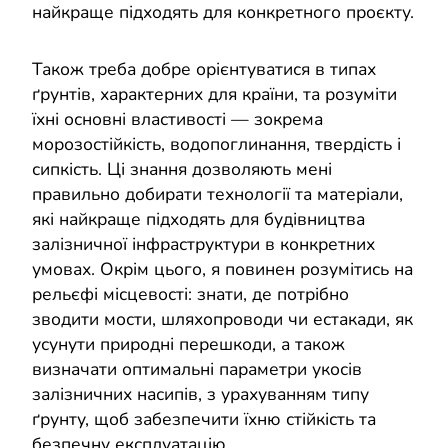
найкраще підходять для конкретного проєкту.
Також треба добре орієнтуватися в типах
ґрунтів, характерних для країни, та розуміти
їхні основні властивості — зокрема
морозостійкість, водопоглинання, твердість і
сипкість. Ці знання дозволяють мені
правильно добирати технології та матеріали,
які найкраще підходять для будівництва
залізничної інфраструктури в конкретних
умовах. Окрім цього, я повинен розумітись на
рельєфі місцевості: знати, де потрібно
зводити мости, шляхопроводи чи естакади, як
усунути природні перешкоди, а також
визначати оптимальні параметри укосів
залізничних насипів, з урахуванням типу
ґрунту, щоб забезпечити їхню стійкість та
безпечну експлуатацію.