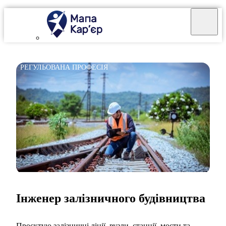
РЕГУЛЬОВАНА ПРОФЕСІЯ
Інженер залізничного будівництва
Проєктую залізничні лінії, вузли, станції, мости та