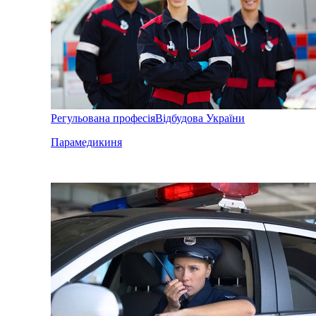
Регульована професія
Відбудова України
Парамедикиня