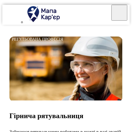
РЕГУЛЬОВАНА ПРОФЕСІЯ
Гірнича рятувальниця
Займаюся рятувальними роботами в шахті в разі аварій