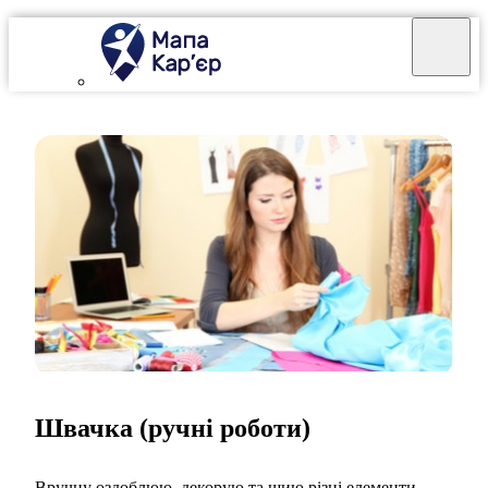
Швачка (ручні роботи)
Вручну оздоблюю, декорую та шию різні елементи