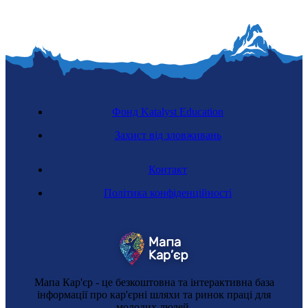
Фонд Katalyst Education
Захист від зловживань
Контакт
Політика конфіденційності
Мапа Кар'єр - це безкоштовна та інтерактивна база
інформації про кар'єрні шляхи та ринок праці для
молодих людей.