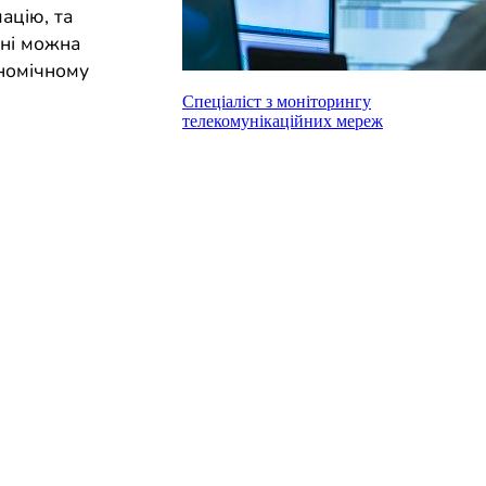
ацію, та
дані можна
ономічному
Спеціаліст з моніторингу
телекомунікаційних мереж