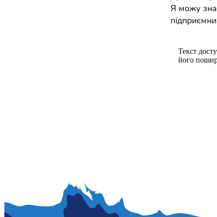
Я можу зна
підприємниц
Текст досту
його пошир