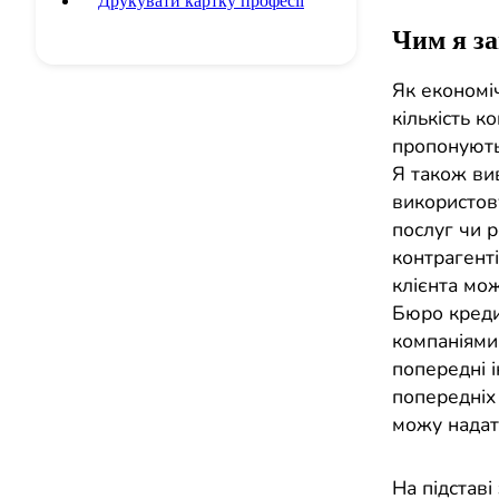
Друкувати картку професії
Чим я з
Як економіч
кількість к
пропонують,
Я також вив
використову
послуг чи р
контрагенті
клієнта мож
Бюро кредит
компаніями,
попередні і
попередніх 
можу надат
На підставі