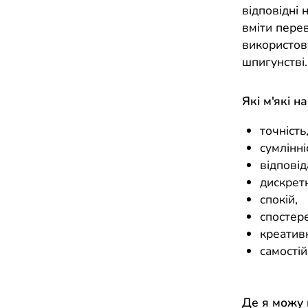
відповідні
вміти перев
використов
шпигунстві.
Які м'які н
точність
сумлінні
відповід
дискретн
спокій,
спостер
креативн
самостій
Де я можу