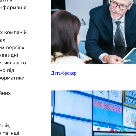
інформація
х компаній
ах
их версіях
чевидні
 які часто
но під
Дата-брокер
нформатики
ійних
ній,
 та інші