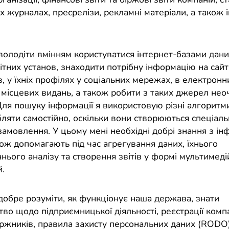
х журналах, пресрелізи, рекламні матеріали, а також 
.
володіти вмінням користуватися інтернет-базами дани
ітних установ, знаходити потрібну інформацію на сайт
, у їхніх профілях у соціальних мережах, в електронн
і місцевих видань, а також робити з таких джерел нео
ля пошуку інформації я використовую різні алгоритми,
ляти самостійно, оскільки вони створюються спеціаль
замовлення. У цьому мені необхідні добрі знання з і
ож допомагають під час агрегування даних, їхнього
нього аналізу та створення звітів у формі мультимед
й.
добре розуміти, як функціонує наша держава, знати
во щодо підприємницької діяльності, реєстрації компа
оржників, правила захисту персональних даних (RODO)