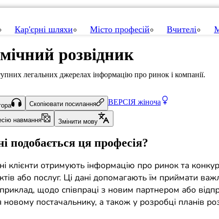
Кар'єрні шляхи
Місто професій
Вчителі
М
мічний розвідник
упних легальних джерелах інформацію про ринок і компанії.
ВЕРСІЯ
жіноча
Скопіювати посилання
тора
есію навмання
Змінити мову
і подобається ця професія?
ні клієнти отримують інформацію про ринок та конкур
ктів або послуг. Ці дані допомагають їм приймати важ
априклад, щодо співпраці з новим партнером або відп
 новому постачальнику, а також у розробці планів ро