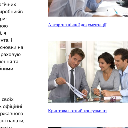
огічних
иробників
ари-
Автор технічної документації
ншою
, я
та, і
сновки на
озраховую
нення та
ібними
 своїх
 офіційні
Криптовалютний консультант
Державного
ві палати,
атті у