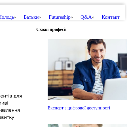
олодь
Батьки
Futureship
Q&A
Контакт
Схожі професії
ентів для
ливі
Експерт з цифрової доступності
равлення
звитку