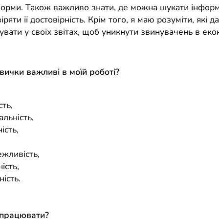
 норми. Також важливо знати, де можна шукати інформ
іряти її достовірність. Крім того, я маю розуміти, які 
увати у своїх звітах, щоб уникнути звинувачень в ек
авички важливі в моїй роботі?
,
сть,
альність,
ість,
ежливість,
ість,
ність.
 працювати?