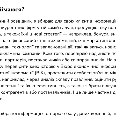
аймаюся?
ний розвідник, я збираю для своїх клієнтів інформаці
онкурентних фірм у тій самій галузі, продукцію, яку во
 а також їхні цінові стратегії — наприклад, бонуси, зн
чаю фінансовий стан цих компаній, їхні маркетингові 
вані технології та заплановані дії, такі як запуск нови
екламних кампаній. Крім того, перевіряю надійність п
в, партнерів, постачальників або співпрацівників. На 
у перевірити їхню історію у Бюро економічної інформац
ної інформації (BIK), простежити особисті зв’язки мі
 наприклад, через аналіз складу правління, оцінити ру
нвестиції та їхню ефективність, а також зібрати відгук
контрагентів або постачальників. І це лише частина да
и.
 зібраної інформації я створюю базу даних компаній, як