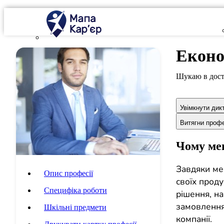
Еконо
Шукаю в дост
Увімкнути дик
Витягни проф
Чому мен
Завдяки ме
Опис професії
своїх проду
Специфіка роботи
рішення, н
замовлення
Шкільні предмети
компанії.