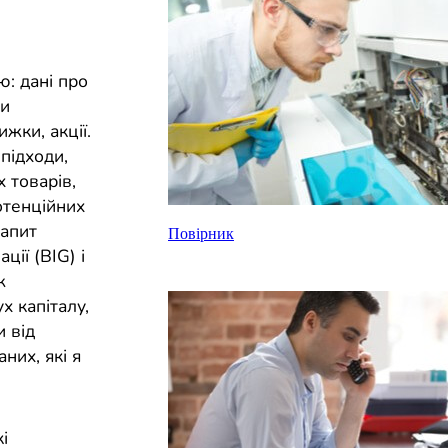
ю: дані про
ни
ижки, акції.
підходи,
х товарів,
отенційних
запит
Повірник
ії (BIG) і
ж
х капіталу,
и від
них, які я
і