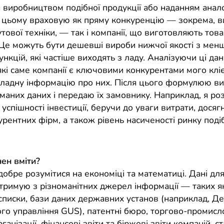
 виробництвом подібної продукції або наданням анал
и цьому враховую як пряму конкуренцію — зокрема, в
тової техніки, — так і компанії, що виготовляють тов
 Це можуть бути дешевші вироби нижчої якості з ме
ункцій, які частіше виходять з ладу. Аналізуючи ці дані
кі саме компанії є ключовими конкурентами мого клієн
ладну інформацію про них. Після цього формулюю ви
иманих даних і передаю їх замовнику. Наприклад, я р
 успішності інвестиції, беручи до уваги витрати, досяг
урентних фірм, а також рівень насиченості ринку под
ен вміти?
обре розумітися на економіці та математиці. Дані для
отримую з різноманітних джерел інформації — таких як
 списки, бази даних державних установ (наприклад, 
ого управління GUS), патентні бюро, торгово-промисло
ганізації, фінансові звіти та біржові звіти компаній, ст