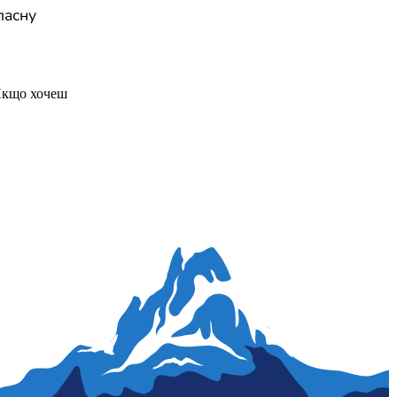
ласну
Якщо хочеш