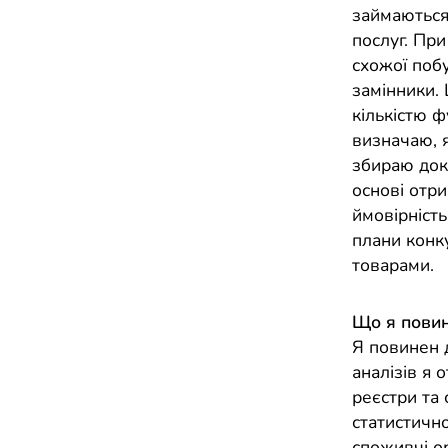
займаються
послуг. Пр
схожої побу
замінники.
кількістю ф
визначаю, я
збираю док
основі отр
ймовірність
плани конк
товарами.
Що я повин
Я повинен д
аналізів я 
реєстри та
статистичн
споживчі ор