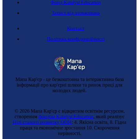
Фонд Katalyst Education
Захист від зловживань
Контакт
Політика конфіденційності
Мапа Кар'єр - це безкоштовна та інтерактивна база
інформації про кар'єрні шляхи та ринок праці для
молодих людей.
© 2026 Мапа Кар'єр є відкритим освітнім ресурсом,
створеним
фондом Katalyst Education
, який реалізує
Цілі сталого розвитку ООН
: 4. Якісна освіта, 8. Гідна
праця та економічне зростання 10. Cкорочення
нерівності.