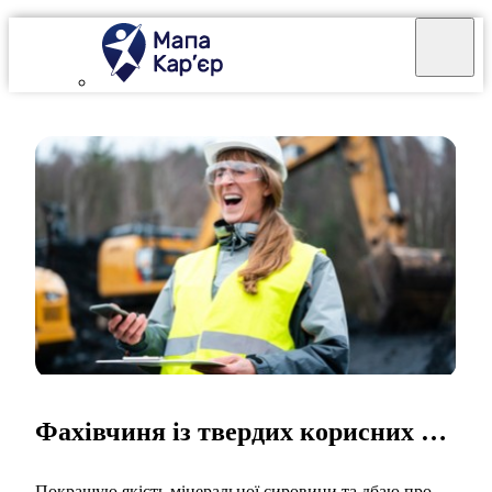
Фахівчиня із твердих корисних копалин
Покращую якість мінеральної сировини та дбаю про