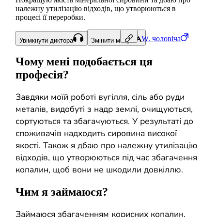
належну утилізацію відходів, що утворюються в
процесі її переробки.
W.
чоловіча
Увімкнути диктора
Змінити мову
Чому мені подобається ця
професія?
Завдяки моїй роботі вугілля, сіль або руди
металів, видобуті з надр землі, очищуються,
сортуються та збагачуються. У результаті до
споживачів надходить сировина високої
якості. Також я дбаю про належну утилізацію
відходів, що утворюються під час збагачення
копалин, щоб вони не шкодили довкіллю.
Чим я займаюся?
Займаюся збагаченням корисних копалин,