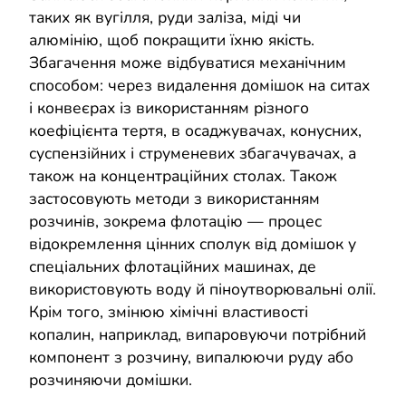
таких як вугілля, руди заліза, міді чи
алюмінію, щоб покращити їхню якість.
Збагачення може відбуватися механічним
способом: через видалення домішок на ситах
і конвеєрах із використанням різного
коефіцієнта тертя, в осаджувачах, конусних,
суспензійних і струменевих збагачувачах, а
також на концентраційних столах. Також
застосовують методи з використанням
розчинів, зокрема флотацію — процес
відокремлення цінних сполук від домішок у
спеціальних флотаційних машинах, де
використовують воду й піноутворювальні олії.
Крім того, змінюю хімічні властивості
копалин, наприклад, випаровуючи потрібний
компонент з розчину, випалюючи руду або
розчиняючи домішки.