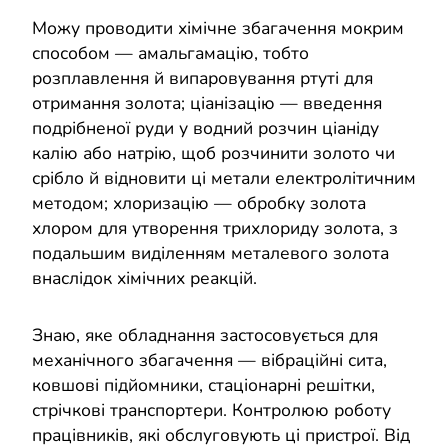
Можу проводити хімічне збагачення мокрим
способом — амальгамацію, тобто
розплавлення й випаровування ртуті для
отримання золота; ціанізацію — введення
подрібненої руди у водний розчин ціаніду
калію або натрію, щоб розчинити золото чи
срібло й відновити ці метали електролітичним
методом; хлоризацію — обробку золота
хлором для утворення трихлориду золота, з
подальшим виділенням металевого золота
внаслідок хімічних реакцій.
Знаю, яке обладнання застосовується для
механічного збагачення — вібраційні сита,
ковшові підйомники, стаціонарні решітки,
стрічкові транспортери. Контролюю роботу
працівників, які обслуговують ці пристрої. Від