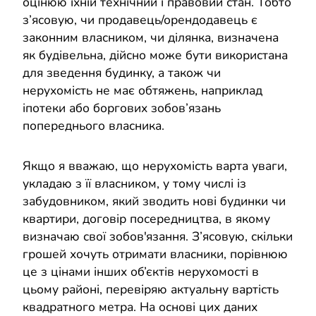
оцінюю їхній технічний і правовий стан. Тобто
з’ясовую, чи продавець/орендодавець є
законним власником, чи ділянка, визначена
як будівельна, дійсно може бути використана
для зведення будинку, а також чи
нерухомість не має обтяжень, наприклад
іпотеки або боргових зобов’язань
попереднього власника.
Якщо я вважаю, що нерухомість варта уваги,
укладаю з її власником, у тому числі із
забудовником, який зводить нові будинки чи
квартири, договір посередництва, в якому
визначаю свої зобов'язання. З’ясовую, скільки
грошей хочуть отримати власники, порівнюю
це з цінами інших об’єктів нерухомості в
цьому районі, перевіряю актуальну вартість
квадратного метра. На основі цих даних