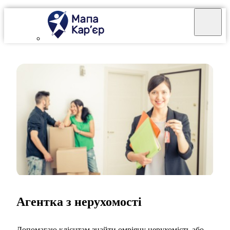
Агентка з нерухомості
Допомагаю клієнтам знайти омріяну нерухомість або