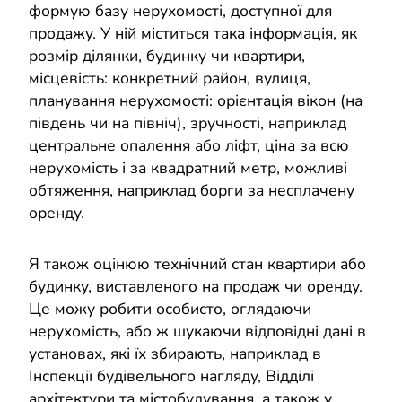
формую базу нерухомості, доступної для
продажу. У ній міститься така інформація, як
розмір ділянки, будинку чи квартири,
місцевість: конкретний район, вулиця,
планування нерухомості: орієнтація вікон (на
південь чи на північ), зручності, наприклад
центральне опалення або ліфт, ціна за всю
нерухомість і за квадратний метр, можливі
обтяження, наприклад борги за несплачену
оренду.
Я також оцінюю технічний стан квартири або
будинку, виставленого на продаж чи оренду.
Це можу робити особисто, оглядаючи
нерухомість, або ж шукаючи відповідні дані в
установах, які їх збирають, наприклад в
Інспекції будівельного нагляду, Відділі
архітектури та містобудування, а також у