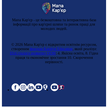
Мапа Кар'єр - це безкоштовна та інтерактивна база
інформації про кар'єрні шляхи та ринок праці для
молодих людей.
© 2026 Мапа Кар'єр є відкритим освітнім ресурсом,
створеним
фондом Katalyst Education
, який реалізує
Цілі сталого розвитку ООН
: 4. Якісна освіта, 8. Гідна
праця та економічне зростання 10. Cкорочення
нерівності.