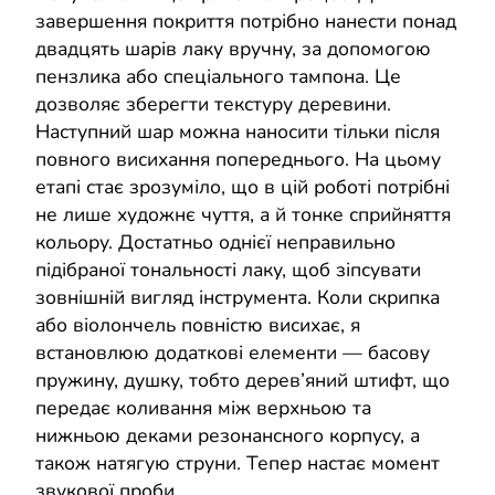
завершення покриття потрібно нанести понад
двадцять шарів лаку вручну, за допомогою
пензлика або спеціального тампона. Це
дозволяє зберегти текстуру деревини.
Наступний шар можна наносити тільки після
повного висихання попереднього. На цьому
етапі стає зрозуміло, що в цій роботі потрібні
не лише художнє чуття, а й тонке сприйняття
кольору. Достатньо однієї неправильно
підібраної тональності лаку, щоб зіпсувати
зовнішній вигляд інструмента. Коли скрипка
або віолончель повністю висихає, я
встановлюю додаткові елементи — басову
пружину, душку, тобто дерев’яний штифт, що
передає коливання між верхньою та
нижньою деками резонансного корпусу, а
також натягую струни. Тепер настає момент
звукової проби.