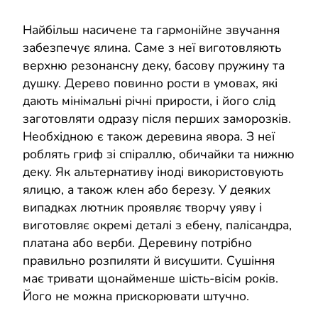
Найбільш насичене та гармонійне звучання
забезпечує ялина. Саме з неї виготовляють
верхню резонансну деку, басову пружину та
душку. Дерево повинно рости в умовах, які
дають мінімальні річні прирости, і його слід
заготовляти одразу після перших заморозків.
Необхідною є також деревина явора. З неї
роблять гриф зі спіраллю, обичайки та нижню
деку. Як альтернативу іноді використовують
ялицю, а також клен або березу. У деяких
випадках лютник проявляє творчу уяву і
виготовляє окремі деталі з ебену, палісандра,
платана або верби. Деревину потрібно
правильно розпиляти й висушити. Сушіння
має тривати щонайменше шість-вісім років.
Його не можна прискорювати штучно.