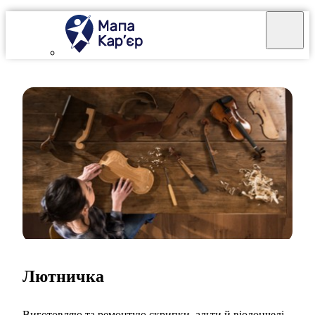
Лютничка
Виготовляю та ремонтую скрипки, альти й віолончелі.