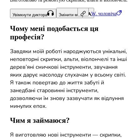
W.
чоловіча
Увімкнути диктора
Змінити мову
Чому мені подобається ця
професія?
Завдяки моїй роботі народжуються унікальні,
неповторні скрипки, альти, віолончелі та інші
дерев’яні смичкові інструменти, звучання
яких дарує насолоду слухачам у всьому світі.
Я також повертаю до життя забуті й
занедбані старовинні інструменти,
дозволяючи їм знову зазвучати як відлуння
минулих епох.
Чим я займаюся?
Я виготовляю нові інструменти — скрипки,