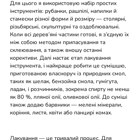
Для цього я використовую набір простих
інструментів: рубанки, рашпілі, напилки й
стамески різної форми й розміру — столярні,
різьбярські, скульптурні та оздоблювальні.
Коли всі дерев’яні частини готові, я з’єдную їх
між собою методом припасування та
склеювання, а також вношу останні
корективи. Далі настає етап лакування
інструмента, і найкраще робити це сумішшю,
приготованою власноруч із природних смол,
таких як шелак, бензойна смола, гумігута,
ладан, і розчинників, зокрема спирту не менш
як 80 %, лляної олії, оливкової олії. До суміші
також додаю барвники — мелені мінерали,
коріння, листя, квіти або панцирі комах.
Лакування — це тривалий процес. Для