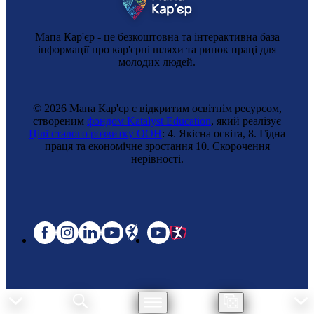
Мапа Кар'єр - це безкоштовна та інтерактивна база
інформації про кар'єрні шляхи та ринок праці для
молодих людей.
© 2026 Мапа Кар'єр є відкритим освітнім ресурсом,
створеним
фондом Katalyst Education
, який реалізує
Цілі сталого розвитку ООН
: 4. Якісна освіта, 8. Гідна
праця та економічне зростання 10. Cкорочення
нерівності.