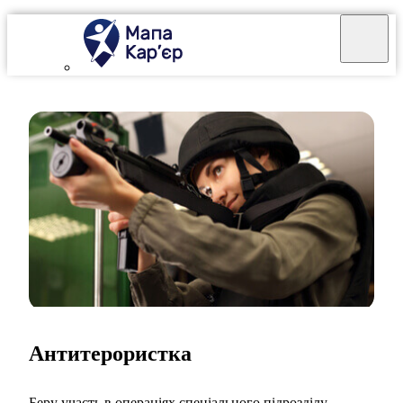
Антитерористка
Беру участь в операціях спеціального підрозділу